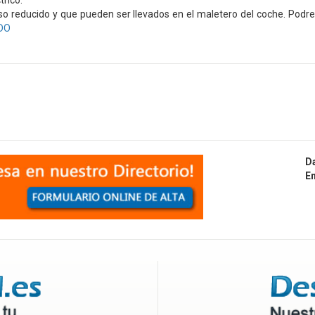
trico.
so reducido y que pueden ser llevados en el maletero del coche. Podr
DO
D
E