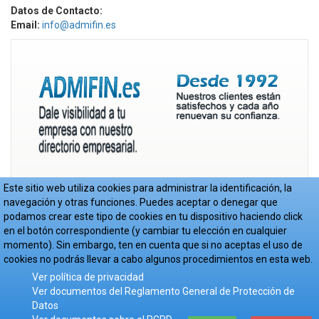
Datos de Contacto:
Email:
info@admifin.es
Este sitio web utiliza cookies para administrar la identificación, la
navegación y otras funciones. Puedes aceptar o denegar que
podamos crear este tipo de cookies en tu dispositivo haciendo click
en el botón correspondiente (y cambiar tu elección en cualquier
momento). Sin embargo, ten en cuenta que si no aceptas el uso de
© Copyright Admifin S.L. 2017-2018
-
Aviso Legal
-
Política de Privacidad
-
Cookies
- Web realizada por
JoomlaEmpresa.es
cookies no podrás llevar a cabo algunos procedimientos en esta web.
Ver política de privacidad
Ver documentos del Reglamento General de Protección de
Datos