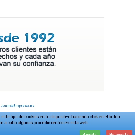
JoomlaEmpresa.es
este tipo de cookies en tu dispositivo haciendo click en el botón
var a cabo algunos procedimientos en esta web.