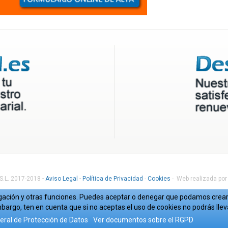
 S.L. 2017-2018
-
Aviso Legal
-
Política de Privacidad
-
Cookies
- Web realizada por
avegación y otras funciones. Puedes aceptar o denegar que podamos crear 
bargo, ten en cuenta que si no aceptas el uso de cookies no podrás lle
ral de Protección de Datos
Ver documentos sobre el RGPD