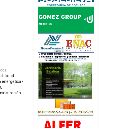
icas
ibilidad
a energética -
a,
ministración.