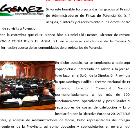
Sirva este humilde foro para dar las gracias al Presi
de Administradores de Fincas de Palencia
, Sr. D. 
acogida, el interés y el recibimi
ento que Gómez Contad
 de su visita a Palencia.
n la entrevista que el Sr. Blanco hizo a Daniel Cid-Fuentes, Director de Estrate
GÓMEZ CONTADORES DE AGUA, S.L. en el espacio radiofónico de la Cadena Se
 formación acerca de las comunidades de propietarios de Palencia.
En dicho espacio, ya se emplazaba a todo aqu
copropietario interesado en asistir a la jorna
tuvo lugar en el Salón de la Diputación Provincia
la que Domingo Padilla, Director Nacional de P
Tolbaños, Director Come
rcial Nacion
pormenorizadamente a los más de 100 
funcionamiento, operatividad y posibilidades 
repartidores de costes de calefacción y la o
instalación con la Directiva Europea 2012/27/
UE
tentes, y además de Administradores de fincas, hubo representantes del Colegio
Ingenieros de la Provincia, así como abogados y copropietarios en general, q