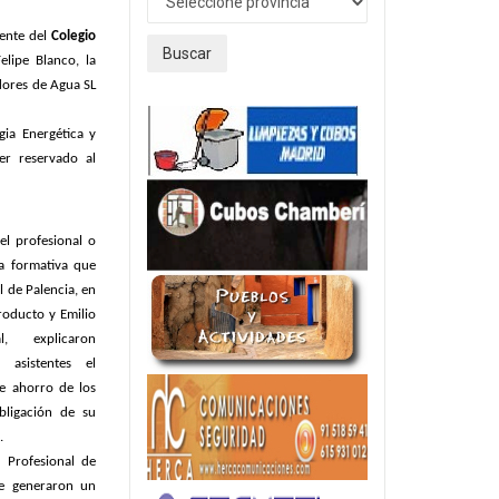
dente del
Colegio
Buscar
Felipe Blanco, la
ores de Agua SL
gia Energética y
r reservado al
el profesional o
da formativa que
l de Palencia, en
roducto y Emilio
al, expli
caron
asistentes el
de ahorro de los
bligación de su
.
 Profesional de
ue generaron un