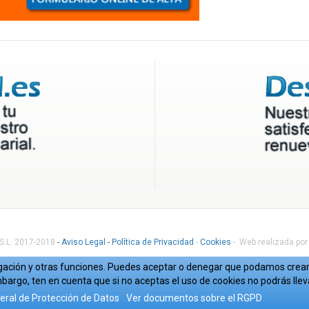
 S.L. 2017-2018
-
Aviso Legal
-
Política de Privacidad
-
Cookies
- Web realizada por
avegación y otras funciones. Puedes aceptar o denegar que podamos crear 
bargo, ten en cuenta que si no aceptas el uso de cookies no podrás lle
ral de Protección de Datos
Ver documentos sobre el RGPD