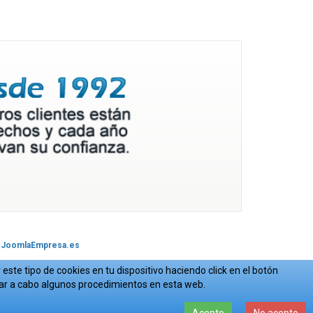
JoomlaEmpresa.es
este tipo de cookies en tu dispositivo haciendo click en el botón
var a cabo algunos procedimientos en esta web.