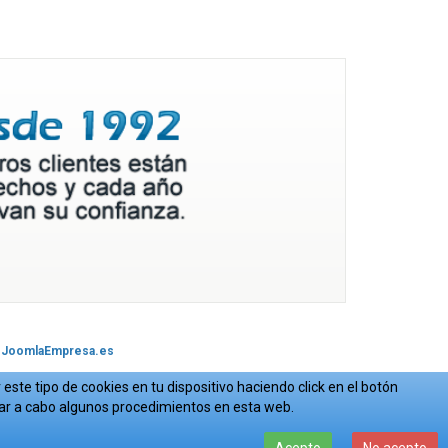
JoomlaEmpresa.es
este tipo de cookies en tu dispositivo haciendo click en el botón
var a cabo algunos procedimientos en esta web.