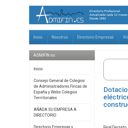
Inicio
Nosotros
Directorio Empresas
Vi
ADMIFIN.es
Inicio
Consejo General de Colegios
de Administradores Fincas de
Dotacio
España y Webs Colegios
eléctri
Terrritoriales
constru
AÑADA SU EMPRESA A
DIRECTORIO
Directorio Empresas y
Real Decreto 