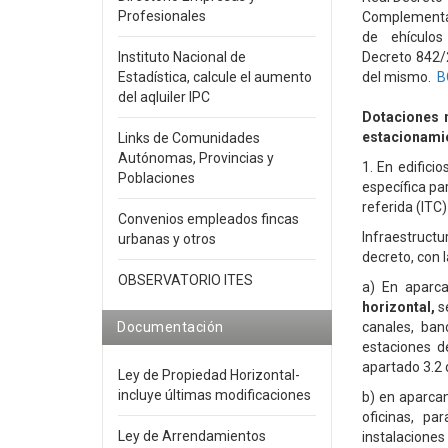
Profesionales
Complementari
de ehículos 
Instituto Nacional de
Decreto 842/
Estadística, calcule el aumento
del mismo.
B
del aqluiler IPC
Dotaciones m
estacionamie
Links de Comunidades
Autónomas, Provincias y
1. En edifici
Poblaciones
específica par
referida (ITC)
Convenios empleados fincas
Infraestruct
urbanas y otros
decreto, con 
OBSERVATORIO ITES
a) En aparc
horizontal,
se
Documentación
canales, ban
estaciones d
apartado 3.2 d
Ley de Propiedad Horizontal-
incluye últimas modificaciones
b) en aparcam
oficinas, pa
Ley de Arrendamientos
instalaciones