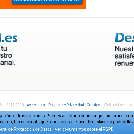
 S.L. 2017-2018
-
Aviso Legal
-
Política de Privacidad
-
Cookies
- Web realizada por
avegación y otras funciones. Puedes aceptar o denegar que podamos crear 
bargo, ten en cuenta que si no aceptas el uso de cookies no podrás lle
ral de Protección de Datos
Ver documentos sobre el RGPD