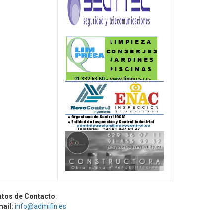
atos de Contacto:
mail:
info@admifin.es