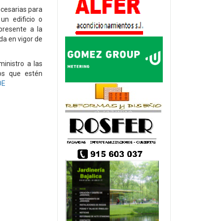
ecesarias para
un edificio o
presente a la
da en vigor de
ministro a las
cos que estén
OE