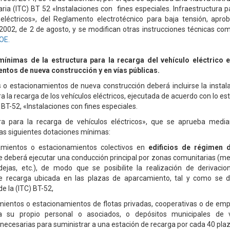
a (ITC) BT 52 «Instalaciones con fines especiales. Infraestructura p
eléctricos», del Reglamento electrotécnico para baja tensión, apro
2002, de 2 de agosto, y se modifican otras instrucciones técnicas co
OE.
ínimas de la estructura para la recarga del vehículo eléctrico e
ntos de nueva construcción y en vías públicas.
os o estacionamientos de nueva construcción deberá incluirse la instala
a la recarga de los vehículos eléctricos, ejecutada de acuerdo con lo es
 BT-52, «Instalaciones con fines especiales.
ura para la recarga de vehículos eléctricos», que se aprueba media
las siguientes dotaciones mínimas:
amientos o estacionamientos colectivos en
edificios de régimen 
 deberá ejecutar una conducción principal por zonas comunitarias (me
dejas, etc.), de modo que se posibilite la realización de derivacio
e recarga ubicada en las plazas de aparcamiento, tal y como se d
e la (ITC) BT-52,
ientos o estacionamientos de flotas privadas, cooperativas o de emp
ra su propio personal o asociados, o depósitos municipales de v
 necesarias para suministrar a una estación de recarga por cada 40 pla