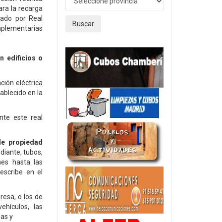
ara la recarga
bado por Real
Buscar
mplementarias
n edificios o
ción eléctrica
tablecido en la
nte este real
de propiedad
diante, tubos,
nes hasta las
escribe en el
resa, o los de
ehículos, las
zas y