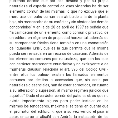
pudiendo decirse que por ese destino y por su propia
naturaleza el espacio central de esas viviendas ha de ser
elemento común de las mismas, lo que no excluye que el
mero uso del patio común sea atribuido a la de la planta
baja, sin menoscabo de su carácter y sin obstar a los demás
condominios" y en la de 28 de abril de 1997 se señala que
"la calificación de un elemento, como común o privativo, de
un edificio en régimen de propiedad horizontal, además de
su componente fáctico tiene también en una connotación
de "quaestio iuris", que es la que permite que la misma
pueda ser revisada en un recurso de casación. Además de
los elementos comunes por naturaleza, que son los que,
con carácter meramente enunciativo y no excluyente o de
"numerus clausus" relaciona el art. 396 del Código Civil -
entre ellos los patios- existen los llamados elementos
comunes por destino o accesorios que, sin serlo por
naturaleza o esenciales, han de estar sometidos, en cuanto
a su alteración o supresión, al mismo régimen jurídico que
aquéllos". Dado el carácter común del patio es obvio que no
existe impedimento alguno para poder instalar en los
mismos los tendederos, máxime si se tiene en cuenta que
el promotor del edificio, F., que a su vez vendió el piso al
actor, encargó al albañil don Andrés la instalación de los