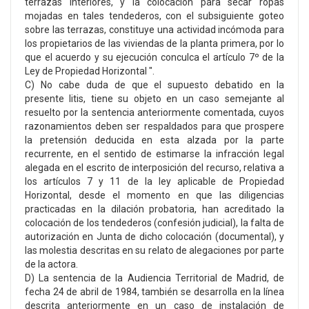
terrazas interiores, y la colocación para secar ropas
mojadas en tales tendederos, con el subsiguiente goteo
sobre las terrazas, constituye una actividad incómoda para
los propietarios de las viviendas de la planta primera, por lo
que el acuerdo y su ejecución conculca el artículo 7º de la
Ley de Propiedad Horizontal ".
C) No cabe duda de que el supuesto debatido en la
presente litis, tiene su objeto en un caso semejante al
resuelto por la sentencia anteriormente comentada, cuyos
razonamientos deben ser respaldados para que prospere
la pretensión deducida en esta alzada por la parte
recurrente, en el sentido de estimarse la infracción legal
alegada en el escrito de interposición del recurso, relativa a
los artículos 7 y 11 de la ley aplicable de Propiedad
Horizontal, desde el momento en que las diligencias
practicadas en la dilación probatoria, han acreditado la
colocación de los tendederos (confesión judicial), la falta de
autorización en Junta de dicho colocación (documental), y
las molestia descritas en su relato de alegaciones por parte
de la actora.
D) La sentencia de la Audiencia Territorial de Madrid, de
fecha 24 de abril de 1984, también se desarrolla en la línea
descrita anteriormente en un caso de instalación de