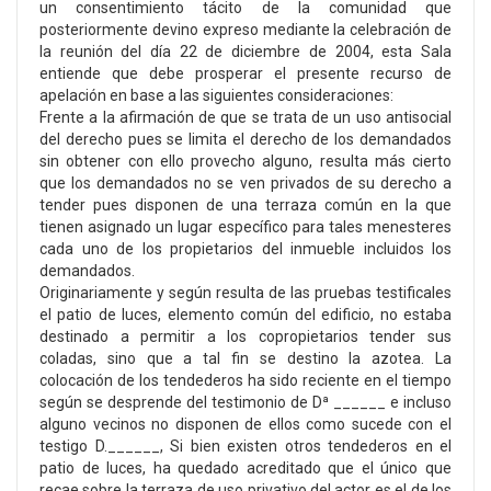
un consentimiento tácito de la comunidad que
posteriormente devino expreso mediante la celebración de
la reunión del día 22 de diciembre de 2004, esta Sala
entiende que debe prosperar el presente recurso de
apelación en base a las siguientes consideraciones:
Frente a la afirmación de que se trata de un uso antisocial
del derecho pues se limita el derecho de los demandados
sin obtener con ello provecho alguno, resulta más cierto
que los demandados no se ven privados de su derecho a
tender pues disponen de una terraza común en la que
tienen asignado un lugar específico para tales menesteres
cada uno de los propietarios del inmueble incluidos los
demandados.
Originariamente y según resulta de las pruebas testificales
el patio de luces, elemento común del edificio, no estaba
destinado a permitir a los copropietarios tender sus
coladas, sino que a tal fin se destino la azotea. La
colocación de los tendederos ha sido reciente en el tiempo
según se desprende del testimonio de Dª ______ e incluso
alguno vecinos no disponen de ellos como sucede con el
testigo D.______, Si bien existen otros tendederos en el
patio de luces, ha quedado acreditado que el único que
recae sobre la terraza de uso privativo del actor es el de los