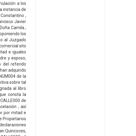
ulación a los
a instancia de
 Constantino ,
ancisco Javier
 Doña Camila ,
 oponiendo los
do al Juzgado
comercial sito
tad e iguales
dre y esposo,
 del referido
han adquirido
o NUM004 de la
tiva sobre tal
gnada al libro
que consta la
a CALLE000 de
elación , así
or por mitad e
e Propietarios
 declaraciones
man Quincoces,