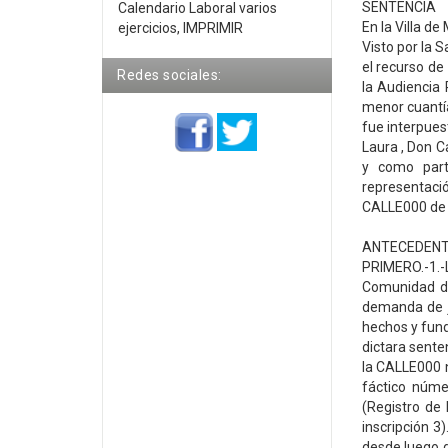
SENTENCIA
Calendario Laboral varios
En la Villa de
ejercicios, IMPRIMIR
Visto por la 
el recurso de
Redes sociales:
la Audiencia 
menor cuantía
fue interpues
Laura , Don C
y como part
representaci
CALLE000 de 
ANTECEDENT
PRIMERO.-1.-
Comunidad de
demanda de ju
hechos y fun
dictara sente
la CALLE000 n
fáctico núme
(Registro de
inscripción 3
desde luego de