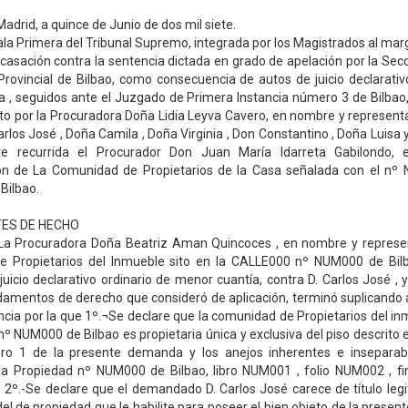
 Madrid, a quince de Junio de dos mil siete.
Sala Primera del Tribunal Supremo, integrada por los Magistrados al mar
 casación contra la sentencia dictada en grado de apelación por la Sec
Provincial de Bilbao, como consecuencia de autos de juicio declarativ
 , seguidos ante el Juzgado de Primera Instancia número 3 de Bilbao
to por la Procuradora Doña Lidia Leyva Cavero, en nombre y represen
arlos José , Doña Camila , Doña Virginia , Don Constantino , Doña Luisa
e recurrida el Procurador Don Juan María Idarreta Gabilondo,
ón de La Comunidad de Propietarios de la Casa señalada con el nº
Bilbao.
ES DE HECHO
La Procuradora Doña Beatriz Aman Quincoces , en nombre y represe
 Propietarios del Inmueble sito en la CALLE000 nº NUM000 de Bilb
icio declarativo ordinario de menor cuantía, contra D. Carlos José , 
damentos de derecho que consideró de aplicación, terminó suplicando 
ncia por la que 1º.¬Se declare que la comunidad de Propietarios del in
º NUM000 de Bilbao es propietaria única y exclusiva del piso descrito 
ro 1 de la presente demanda y los anejos inherentes e insepara
 la Propiedad nº NUM000 de Bilbao, libro NUM001 , folio NUM002 , f
). 2º.-Se declare que el demandado D. Carlos José carece de título leg
l de propiedad que le habilite para poseer el bien objeto de la presente