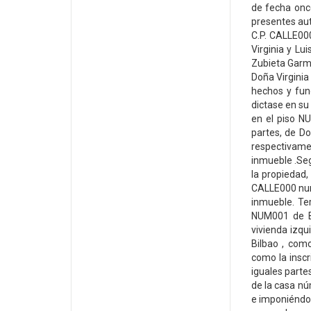
de fecha onc
presentes aut
C.P. CALLE000
Virginia y Lu
Zubieta Garme
Doña Virginia
hechos y fun
dictase en su
en el piso N
partes, de D
respectivame
inmueble .Se
la propiedad,
CALLE000 nume
inmueble. Ter
NUM001 de Bi
vivienda izq
Bilbao , com
como la inscr
iguales parte
de la casa nú
e imponiéndol