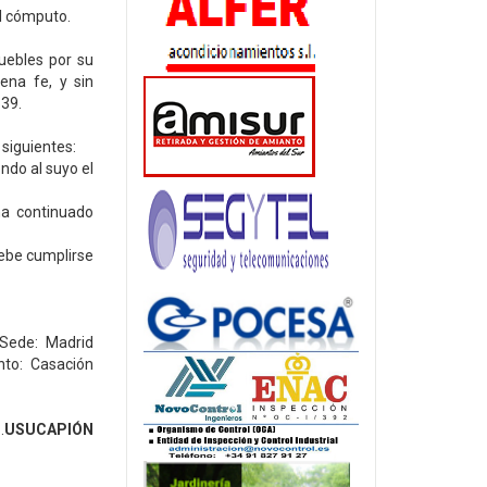
l cómputo.
uebles por su
ena fe, y sin
539.
 siguientes:
ndo al suyo el
ha continuado
debe cumplirse
 Sede: Madrid
to: Casación
.
USUCAPIÓN