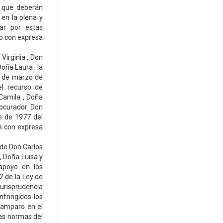
, que deberán
en la plena y
ar por estas
lo con expresa
Virginia , Don
oña Laura , la
27 de marzo de
l recurso de
Camila , Doña
rocurador Don
e de 1977 del
s con expresa
de Don Carlos
, Doña Luisa y
apoyo en los
2 de la Ley de
jurisprudencia
nfringidos los
l amparo en el
 las normas del