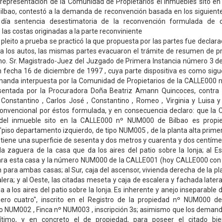
representación de la Comunidad de Propietarios el inmuebles sito e
lbao, contestó a la demanda de reconvención basada en los siguiente
día sentencia desestimatoria de la reconvención formulada de c
 las costas originadas a la parte reconviniente
l pleito a prueba se practicó la que propuesta por las partes fue declara
 a los autos, las mismas partes evacuaron el trámite de resumen de p
Ilmo. Sr. Magistrado-Juez del Juzgado de Primera Instancia número 3 de 
 fecha 16 de diciembre de 1997 , cuya parte dispositiva es como sig
manda interpuesta por la Comunidad de Propietarios de la CALLE000
esentada por la Procuradora Doña Beatriz Amann Quincoces, contra 
Constantino , Carlos José , Constantino , Romeo , Virginia y Luisa 
nvencional por éstos formulada, y en consecuencia declaro: que la
 del inmueble sito en la CALLE000 nº NUM000 de Bilbao es propie
 "piso departamento izquierdo, de tipo NUM005 , de la planta alta prime
 tiene una superficie de sesenta y dos metros y cuarenta y dos centímetr
a zaguera de la casa que da los aires del patio sobre la lonja; al E
ra esta casa y la número NUM000 de la CALLE001 (hoy CALLE000 con
 para ambas casas; al Sur, caja del ascensor, vivienda derecha de la p
alera; y al Oeste, las citadas meseta y caja de escalera y fachada latera
a a los aires del patio sobre la lonja. Es inherente y anejo inseparable
ero cuatro", inscrito en el Registro de la propiedad nº NUM000 de 
io NUM002 , Finca nº NUM003 , inscripción 3s; asimismo que los deman
gítimo, y en concreto el de propiedad, para poseer el citado bi