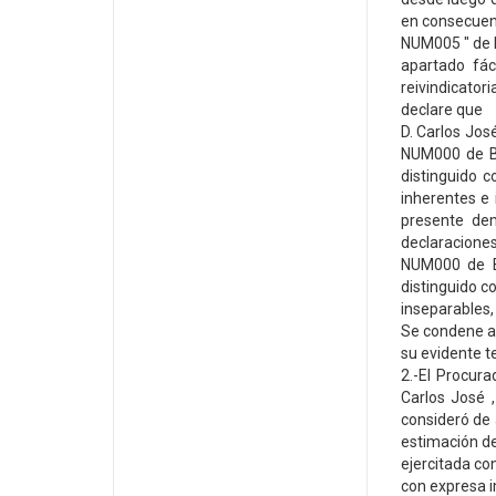
en consecuenc
NUM005 " de l
apartado fác
reivindicator
declare que
D. Carlos Jos
NUM000 de Bi
distinguido 
inherentes e 
presente de
declaraciones
NUM000 de Bi
distinguido 
inseparables,
Se condene a 
su evidente t
2.-El Procur
Carlos José 
consideró de 
estimación de
ejercitada co
con expresa i