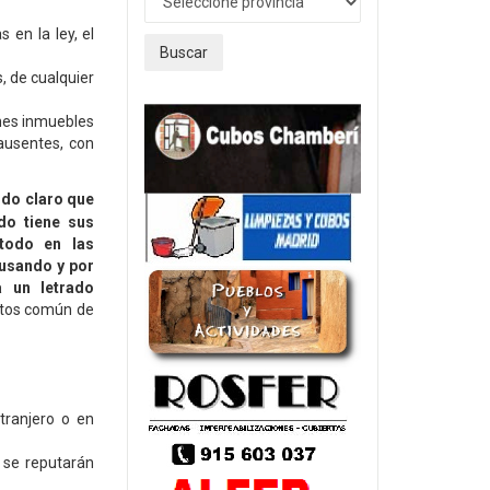
 en la ley, el
Buscar
, de cualquier
enes inmuebles
ausentes, con
ndo claro que
odo tiene sus
 todo en las
usando y por
 un letrado
ntos común de
tranjero o en
 se reputarán