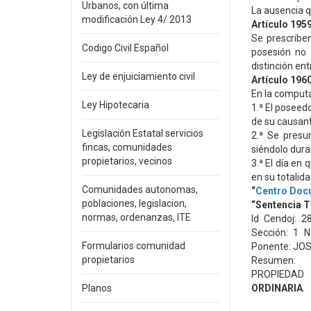
Urbanos, con última
La ausencia q
modificación Ley 4/ 2013
Artículo 1959
Se prescribe
Codigo Civil Español
posesión no 
distinción en
Ley de enjuiciamiento civil
Artículo 1960
En la computa
Ley Hipotecaria
1.ª El poseed
de su causant
Legislación Estatal servicios
2.ª Se presu
fincas, comunidades
siéndolo dura
propietarios, vecinos
3.ª El día en
en su totalida
Comunidades autonomas,
“
Centro Doc
poblaciones, legislacion,
“Sentencia 
normas, ordenanzas, ITE
Id Cendoj: 2
Sección: 1 
Formularios comunidad
Ponente: JOS
propietarios
Resumen:
PROPIEDAD
Planos
ORDINARIA
.