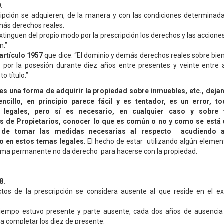
.
ripción se adquieren, de la manera y con las condiciones determinadas
más derechos reales.
tinguen del propio modo por la prescripción los derechos y las acciones
n.”
artículo 1957
que dice: “El dominio y demás derechos reales sobre bi
n por la posesión durante diez años entre presentes y veinte entre 
o título.”
es una forma de adquirir la propiedad sobre inmuebles, etc., deja
ncillo, en principio parece fácil y es tentador, es un error, t
 legales, pero sí es necesario, en cualquier caso y sobre
 de Propietarios, conocer lo que es común o no y como se está 
n de tomar las medidas necesarias al respecto acudiendo a
o en estos temas legales
. El hecho de estar utilizando algún eleme
orma permanente no da derecho para hacerse con la propiedad.
8.
ctos de la prescripción se considera ausente al que reside en el ex
 tiempo estuvo presente y parte ausente, cada dos años de ausencia
 completar los diez de presente.