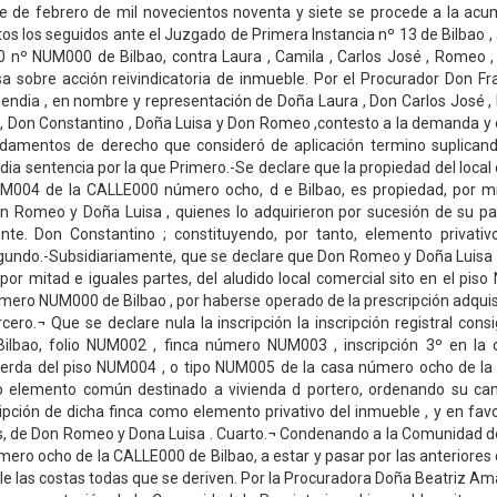
e de febrero de mil novecientos noventa y siete se procede a la acum
os los seguidos ante el Juzgado de Primera Instancia nº 13 de Bilbao , 
 nº NUM000 de Bilbao, contra Laura , Camila , Carlos José , Romeo ,
isa sobre acción reivindicatoria de inmueble. Por el Procurador Don Fr
ndia , en nombre y representación de Doña Laura , Don Carlos José ,
 , Don Constantino , Doña Luisa y Don Romeo ,contesto a la demanda y
damentos de derecho que consideró de aplicación termino suplican
 dia sentencia por la que Primero.-Se declare que la propiedad del local 
UM004 de la CALLE000 número ocho, d e Bilbao, es propiedad, por mi
on Romeo y Doña Luisa , quienes lo adquirieron por sucesión de su pa
nte. Don Constantino ; constituyendo, por tanto, elemento privativo
gundo.-Subsidiariamente, que se declare que Don Romeo y Doña Luisa 
 por mitad e iguales partes, del aludido local comercial sito en el pis
ro NUM000 de Bilbao , por haberse operado de la prescripción adquisi
cero.¬ Que se declare nula la inscripción la inscripción registral consi
lbao, folio NUM002 , finca número NUM003 , inscripción 3º en la 
uierda del piso NUM004 , o tipo NUM005 de la casa número ocho de l
o elemento común destinado a vivienda d portero, ordenando su canc
ipción de dicha finca como elemento privativo del inmueble , y en fav
s, de Don Romeo y Dona Luisa . Cuarto.¬ Condenando a la Comunidad d
mero ocho de la CALLE000 de Bilbao, a estar y pasar por las anteriores
e las costas todas que se deriven. Por la Procuradora Doña Beatriz A