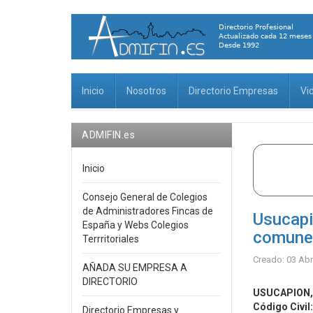
Inicio
Nosotros
Directorio Empresas
Vi
ADMIFIN.es
Inicio
Consejo General de Colegios
de Administradores Fincas de
Usucapi
España y Webs Colegios
comune
Terrritoriales
Creado: 03 Abr
AÑADA SU EMPRESA A
DIRECTORIO
USUCAPION,
Código Civil:
Directorio Empresas y