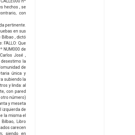
n CALLE000 nº
s hechos , se
ontrario, con
da pertinente.
ruebas en sus
Bilbao , dictó
ue: FALLO: Que
 nº NUM000 de
Carlos José ,
y desestimo la
 Comunidad de
taria única y
ra subiendo la
os y linda: al
ste, con pared
 otro número)
lanta y meseta
l izquierda de
 de la misma el
Bilbao, Libro
dados carecen
en; siendo en