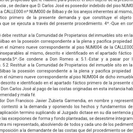
ia , se declare que D. Carlos José es poseedor indebido del piso NUM00
a CALLE000 nº NUM000 de Bilbao y de los anejos inherentes al mismo, 
tico primero de la presente demanda y que constituye el objeto
ia que se ejecuta a través del presente procedimiento. 4º.-Que en c
é debe restituir a la Comunidad de Propietarios del inmuebles sito en 
lbao en la posesión correspondiente a la plena y pacifica propiedad
con el número nueve correspondiente al piso NUM004 de la CALLE000
inseparables al mismo, descrito e identificado en el apartado fáctico
manda.5º.-Se condene a Don Romeo a: 5.1.-Estar y a pasar por lo
. 5.2. Restituir a la Comunidad de Propietarios del inmueble sito en 
lbao la posesión correspondiente a la plena y pacifica propiedad
con el número nueve correspondiente al piso NUM004 de dicho inmueble
 descrito e identificado en el apartado fáctico primero de la presente
Don Carlos José al pago de las costas originadas en esta instancia ha
emeridad y mala fé.
ador Don Francisco Javier Zubieta Garmendia, en nombre y represen
, contestó a la demanda y oponiendo los hechos y fundamentos d
aplicación termino suplicando al Juzgado dictase en su día sentencia 
 las excepciones de forma y fondo planteadas, se desestime íntegram
ntra mi representado, absolviendo de todos y cada uno de los pediment
mposición a la demandante de las costas que del procedimiento se der