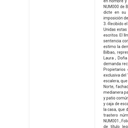
en nombre y 
NUM000 de Bi
dicte en su 
imposición de
3.-Recibido e
Unidas estas
escritos. El 
sentencia con
estimo la de
Bilbao, repr
Laura , Doña 
demanda reco
Propietarios
exclusiva del
escalera, que
Norte, fachad
medianera pa
y patio común
y caja de esc
la casa, que d
trastero núm
NUM001 , Fol
de título le