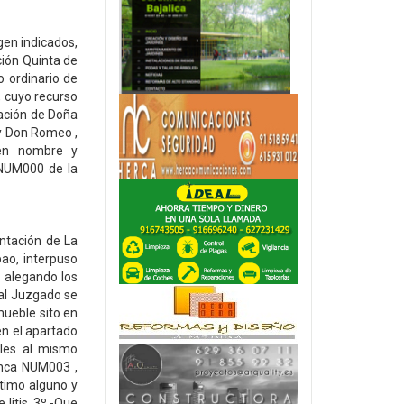
gen indicados,
ción Quinta de
o ordinario de
, cuyo recurso
tación de Doña
 y Don Romeo ,
 en nombre y
 NUM000 de la
ntación de La
ao, interpuso
y alegando los
al Juzgado se
mueble sito en
en el apartado
bles al mismo
inca NUM003 ,
itimo alguno y
 litis. 3º.-Que