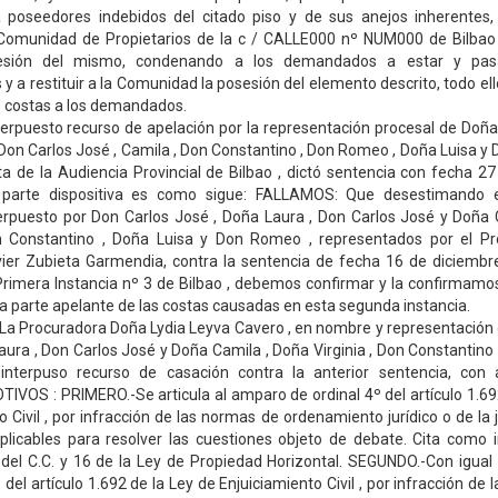
 poseedores indebidos del citado piso y de sus anejos inherentes
la Comunidad de Propietarios de la c / CALLE000 nº NUM000 de Bilbao 
sesión del mismo, condenando a los demandados a estar y pas
 y a restituir a la Comunidad la posesión del elemento descrito, todo el
e costas a los demandados.
rpuesto recurso de apelación por la representación procesal de Doña 
 Don Carlos José , Camila , Don Constantino , Don Romeo , Doña Luisa y D
a de la Audiencia Provincial de Bilbao , dictó sentencia con fecha 
 parte dispositiva es como sigue: FALLAMOS: Que desestimando e
terpuesto por Don Carlos José , Doña Laura , Don Carlos José y Doña 
on Constantino , Doña Luisa y Don Romeo , representados por el P
vier Zubieta Garmendia, contra la sentencia de fecha 16 de diciembr
rimera Instancia nº 3 de Bilbao , debemos confirmar y la confirmamo
la parte apelante de las costas causadas en esta segunda instancia.
La Procuradora Doña Lydia Leyva Cavero , en nombre y representación 
aura , Don Carlos José y Doña Camila , Doña Virginia , Don Constantino 
nterpuso recurso de casación contra la anterior sentencia, con 
TIVOS : PRIMERO.-Se articula al amparo de ordinal 4º del artículo 1.69
o Civil , por infracción de las normas de ordenamiento jurídico o de la 
licables para resolver las cuestiones objeto de debate. Cita como i
 del C.C. y 16 de la Ley de Propiedad Horizontal. SEGUNDO.-Con igua
 del artículo 1.692 de la Ley de Enjuiciamiento Civil , por infracción de