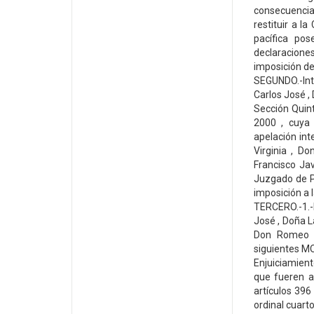
consecuencia
restituir a 
pacífica po
declaraciones
imposición d
SEGUNDO.-Inte
Carlos José ,
Sección Quint
2000 , cuya
apelación in
Virginia , D
Francisco Ja
Juzgado de P
imposición a 
TERCERO.-1.-
José , Doña L
Don Romeo i
siguientes MO
Enjuiciamient
que fueren ap
artículos 396
ordinal cuarto