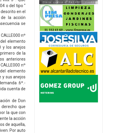
4 o del tipo "
descrito en el
 de la acción
onsecuencia se
la CALLE000 nº
 del elemento
 y los anejos
 primero de la
s anteriores
la CALLE000 nº
 del elemento
 y sus anejos
 demanda .6º.-
bida cuenta de
tación de Don
e derecho que
por la que con
ente la acción
os de aquella,
iven. Por auto