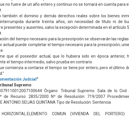
ue no fuere de un año entero y continuo no se tomará en cuenta para e
.
n también el dominio y demás derechos reales sobre los bienes inm
interrumpida durante treinta años, sin necesidad de título ni de bu
tre presentes y ausentes, salvo la excepción determinada en el artículo 
.
ción del tiempo necesario para la prescripción se observarán las reglas
or actual puede completar el tiempo necesario para la prescripción, unie
e.
me que el poseedor actual, que lo hubiera sido en época anterior, 
nte el tiempo intermedio, salvo prueba en contrario.
 que comienza a contarse el tiempo se tiene por entero; pero el último 
d.”
umentación Judcial
”
Tribunal Supremo
:
8079110012007100644 Órgano: Tribunal Supremo. Sala de lo Civil
Nº de Recurso: 2835/2000 Nº de Resolución: 719/2007 Procedimien
E ANTONIO SEIJAS QUINTANA Tipo de Resolución: Sentencia
 HORIZONTAL.ELEMENTO COMUN (VIVIENDA DEL PORTERO) 