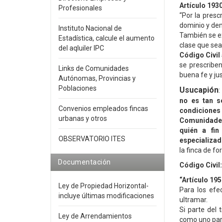
Artículo 1930
Profesionales
“Por la presc
dominio y de
Instituto Nacional de
También se ex
Estadística, calcule el aumento
clase que sea
del aqluiler IPC
Código Civil 
se prescribe
Links de Comunidades
buena fe y just
Autónomas, Provincias y
Poblaciones
Usucapión
:
no es tan se
Convenios empleados fincas
condiciones
urbanas y otros
Comunidades
quién a fi
OBSERVATORIO ITES
especializad
la finca de f
Documentación
Código Civil:
“Artículo 195
Ley de Propiedad Horizontal-
Para los efe
incluye últimas modificaciones
ultramar.
Si parte del
Ley de Arrendamientos
como uno para