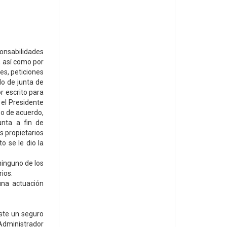
onsabilidades
, así como por
es, peticiones
do de junta de
r escrito para
 el Presidente
po de acuerdo,
unta a fin de
s propietarios
o se le dio la
ninguno de los
ios.
una actuación
iste un seguro
 Administrador