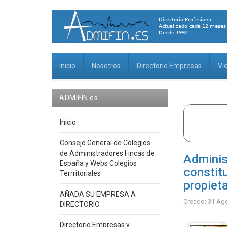
Inicio
Nosotros
Directorio Empresas
Vi
ADMIFIN.es
Inicio
Consejo General de Colegios
de Administradores Fincas de
Adminis
España y Webs Colegios
constit
Terrritoriales
propiet
AÑADA SU EMPRESA A
Creado: 31 Ag
DIRECTORIO
Directorio Empresas y