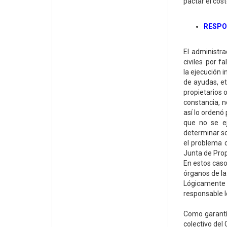
pactar el cos
RESPO
El administr
civiles por f
la ejecución 
de ayudas, et
propietarios 
constancia, n
así lo ordenó
que no se ej
determinar so
el problema c
Junta de Prop
En estos caso
órganos de la
Lógicamente 
responsable l
Como garantía
colectivo del