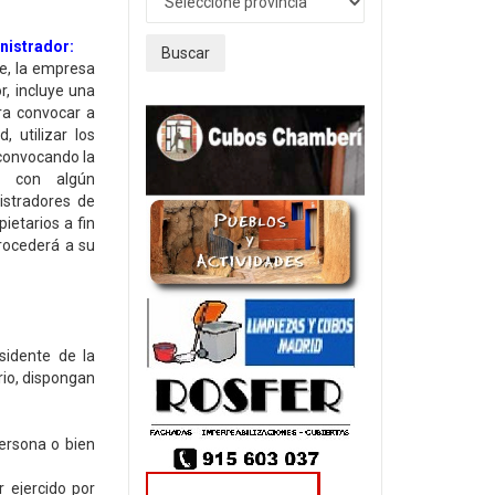
nistrador:
Buscar
e, la empresa
r, incluye una
ra convocar a
, utilizar los
 convocando la
do con algún
istradores de
ietarios a fin
rocederá a su
sidente de la
rio, dispongan
ersona o bien
r ejercido por