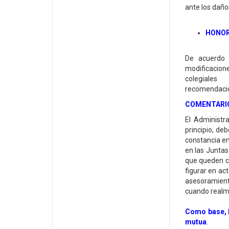
ante los dañ
HONOR
De acuerdo 
modificacion
colegiales 
recomendación
COMENTARIO
El Administr
principio, de
constancia en
en las Juntas
que queden cl
figurar en ac
asesoramient
cuando realme
Como base, l
mutua
.