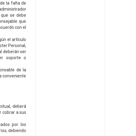
de la falta de
administrador
a que se debe
onsejable que
acuerdo con el
ún el artículo
cter Personal,
al deberán ser
ier soporte o
onsable de la
a conveniente
bitual, deberá
er cobrar a sus
gados por los
rios, debiendo