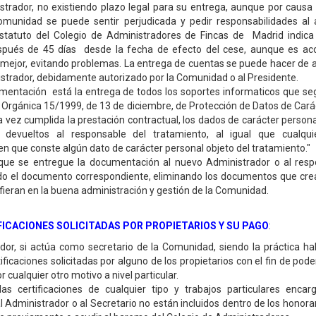
trador, no existiendo plazo legal para su entrega, aunque por causa 
omunidad se puede sentir perjudicada y pedir responsabilidades al 
Estatuto del Colegio de Administradores de Fincas de Madrid indic
pués de 45 días desde la fecha de efecto del cese, aunque es ac
mejor, evitando problemas. La entrega de cuentas se puede hacer de 
trador, debidamente autorizado por la Comunidad o al Presidente.
mentación está la entrega de todos los soportes informaticos que seg
y Orgánica 15/1999, de 13 de diciembre, de Protección de Datos de Cará
a vez cumplida la prestación contractual, los dados de carácter person
 devueltos al responsable del tratamiento, al igual que cualqu
 que conste algún dato de carácter personal objeto del tratamiento."
 que se entregue la documentación al nuevo Administrador o al resp
ndo el documento correspondiente, eliminando los documentos que cre
rfieran en la buena administración y gestión de la Comunidad.
FICACIONES SOLICITADAS POR PROPIETARIOS Y SU PAGO
:
dor, si actúa como secretario de la Comunidad, siendo la práctica ha
tificaciones solicitadas por alguno de los propietarios con el fin de pod
or cualquier otro motivo a nivel particular.
las certificaciones de cualquier tipo y trabajos particulares encar
al Administrador o al Secretario no están incluidos dentro de los honora