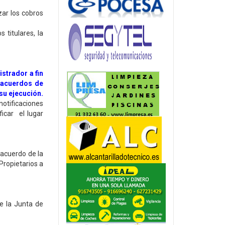
zar los cobros
 titulares, la
strador a fin
 acuerdos de
su ejecución.
notificaciones
ficar el lugar
.
 acuerdo de la
Propietarios a
e la Junta de