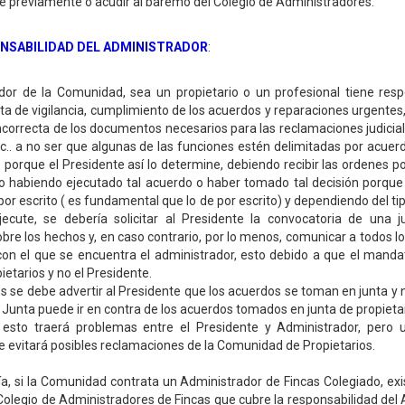
te previamente o acudir al baremo del Colegio de Administradores.
NSABILIDAD DEL ADMINISTRADOR
:
ador de la Comunidad, sea un propietario o un profesional tiene resp
alta de vigilancia, cumplimiento de los acuerdos y reparaciones urgentes
incorrecta de los documentos necesarios para las reclamaciones judicial
c.. a no ser que algunas de las funciones estén delimitadas por acuer
o porque el Presidente así lo determine, debiendo recibir las ordenes po
o habiendo ejecutado tal acuerdo o haber tomado tal decisión porque
 por escrito ( es fundamental que lo de por escrito) y dependiendo del ti
ecute, se debería solicitar al Presidente la convocatoria de una j
bre los hechos y, en caso contrario, por lo menos, comunicar a todos lo
on el que se encuentra el administrador, esto debido a que el mandat
ietarios y no el Presidente.
s se debe advertir al Presidente que los acuerdos se toman en junta y 
 Junta puede ir en contra de los acuerdos tomados en junta de propietar
esto traerá problemas entre el Presidente y Administrador, pero 
e evitará posibles reclamaciones de la Comunidad de Propietarios.
, si la Comunidad contrata un Administrador de Fincas Colegiado, ex
 Colegio de Administradores de Fincas que cubre la responsabilidad del