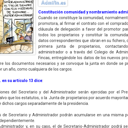
C
o
nstitución comunidad y nombramiento admi
Cuando se constituye la comunidad, normalment
promotora, al firmar el contrato con el comprado
cláusula de delegación a favor del promotor pa
todos los propietarios y constituir la comunidad
datos correspondientes que obran en su fichero,
primera junta de propietarios, contactan
administrador o a través del Colegio de Admin
Fincas, entregándole los datos de los nuevos prop
re los documentos necesarios y se convoque la junta en donde se p
por un año, como cualquiera de los cargos.
. en su artículo 13 dice
:
ciones del Secretario y del Administrador serán ejercidas por el Pre
lvo que los estatutos, o la Junta de propietarios por acuerdo mayorita
de dichos cargos separadamente de la presidencia.
os de Secretario y Administrador podrán acumularse en una misma p
ndependientemente.
dministrador y, en su caso, el de Secretario-Administrador podrá se