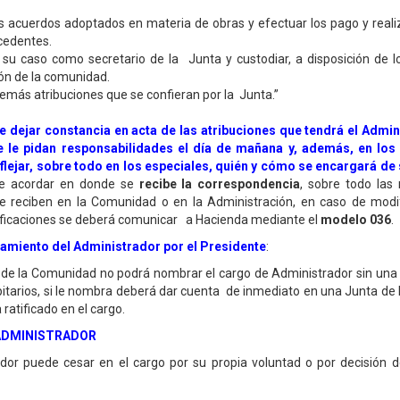
os acuerdos adoptados en materia de obras y efectuar los pago y reali
cedentes.
 su caso como secretario de la Junta y custodiar, a disposición de los
n de la comunidad.
demás atribuciones que se confieran por la Junta.”
e dejar constancia en acta de las atribuciones que tendrá el Admini
e le pidan responsabilidades el día de mañana y, además, en los
eflejar, sobre todo en los especiales, quién y cómo se encargará de 
te acordar en donde se
recibe la correspondencia
, sobre todo las 
 se reciben en la Comunidad o en la Administración, en caso de modi
ificaciones se deberá comunicar a Hacienda mediante el
modelo 036
miento del Administrador por el Presidente
:
 de la Comunidad no podrá nombrar el cargo de Administrador sin una
itarios, si le nombra deberá dar cuenta de inmediato en una Junta de 
 ratificado en el cargo.
ADMINISTRADOR
ador puede cesar en el cargo por su propia voluntad o por decisión d