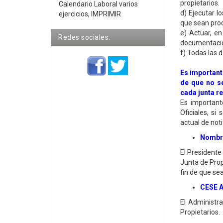
propietarios.
Calendario Laboral varios
d) Ejecutar l
ejercicios, IMPRIMIR
que sean pro
e) Actuar, en
Redes sociales:
documentació
f) Todas las 
Es important
de que no s
cada junta r
Es importan
Oficiales, si
actual de not
Nombra
El Presidente
Junta de Prop
fin de que sea
CESE 
El Administr
Propietarios.