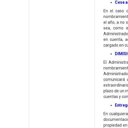
Cese a
En el caso 
nombramiento
el año, a no 
sea, como e
Administrador
en cuenta, 
cargado en cu
DIMIS
El Administr
nombramien
Administrado
comunicará a
extraordinari
plazo de un m
cuentas y co
Entreg
En cualquiera
documentació
propiedad en 