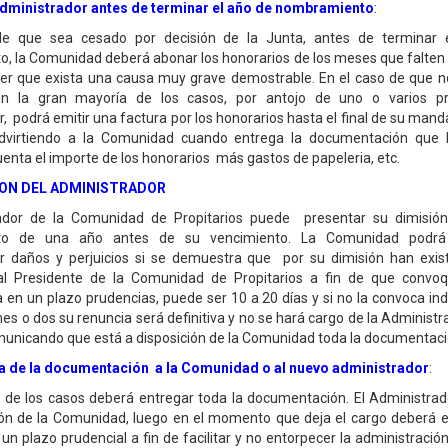
dministrador antes de terminar el año de nombramiento
:
de que sea cesado por decisión de la Junta, antes de terminar 
, la Comunidad deberá abonar los honorarios de los meses que falten 
ser que exista una causa muy grave demostrable. En el caso de que n
n la gran mayoría de los casos, por antojo de uno o varios prop
, podrá emitir una factura por los honorarios hasta el final de su mand
advirtiendo a la Comunidad cuando entrega la documentación que 
enta el importe de los honorarios más gastos de papeleria, etc.
ION DEL ADMINISTRADOR
ador de la Comunidad de Propitarios puede presentar su dimisió
to de una año antes de su vencimiento. La Comunidad podrá 
r daños y perjuicios si se demuestra que por su dimisión han exist
l Presidente de la Comunidad de Propitarios a fin de que convo
a en un plazo prudencias, puede ser 10 a 20 días y si no la convoca ind
es o dos su renuncia será definitiva y no se hará cargo de la Administra
municando que está a disposición de la Comunidad toda la documentaci
a de la documentación a la Comunidad o al nuevo administrador
:
 de los casos deberá entregar toda la documentación. El Administrad
n de la Comunidad, luego en el momento que deja el cargo deberá en
un plazo prudencial a fin de facilitar y no entorpecer la administración 