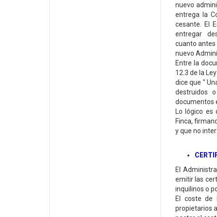
nuevo adminis
entrega la C
cesante. El 
entregar des
cuanto antes 
nuevo Adminis
Entre la docu
12.3 de la Le
dice que " Un
destruidos o
documentos en
Lo lógico es
Finca, firma
y que no inte
CERTI
El Administra
emitir las cer
inquilinos o p
El coste de 
propietarios 