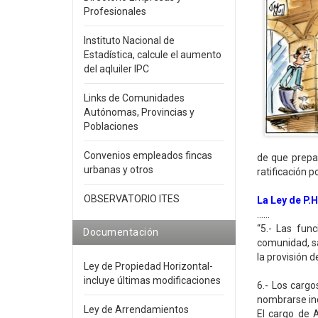
Profesionales
Instituto Nacional de
Estadística, calcule el aumento
del aqluiler IPC
Links de Comunidades
Autónomas, Provincias y
Poblaciones
Convenios empleados fincas
de que prepa
urbanas y otros
ratificación 
OBSERVATORIO ITES
La Ley de P.H
……
“5.- Las fun
Documentación
comunidad, sa
la provisión 
Ley de Propiedad Horizontal-
incluye últimas modificaciones
6.- Los carg
nombrarse i
Ley de Arrendamientos
El cargo de A