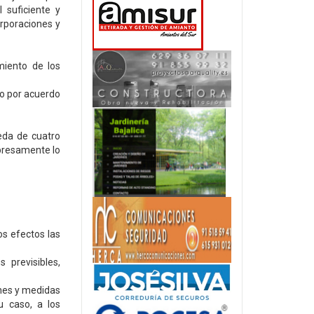
l suficiente y
rporaciones y
miento de los
to por acuerdo
ceda de cuatro
xpresamente lo
os efectos las
 previsibles,
ones y medidas
u caso, a los