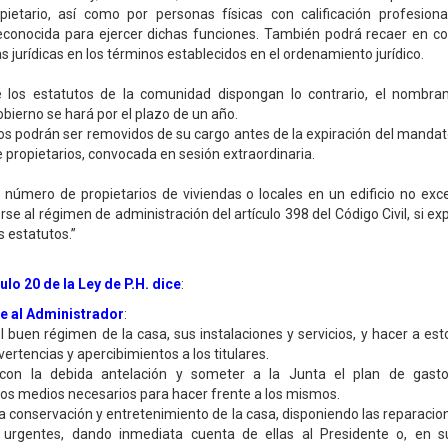
pietario, así como por personas físicas con calificación profesiona
econocida para ejercer dichas funciones. También podrá recaer en co
s jurídicas en los términos establecidos en el ordenamiento jurídico.
e los estatutos de la comunidad dispongan lo contrario, el nombra
bierno se hará por el plazo de un año.
s podrán ser removidos de su cargo antes de la expiración del manda
e propietarios, convocada en sesión extraordinaria.
 número de propietarios de viviendas o locales en un edificio no ex
se al régimen de administración del artículo 398 del Código Civil, si e
s estatutos.”
culo 20 de la Ley de P.H. dice
:
 al Administrador
:
el buen régimen de la casa, sus instalaciones y servicios, y hacer a est
ertencias y apercibimientos a los titulares.
con la debida antelación y someter a la Junta el plan de gastos
os medios necesarios para hacer frente a los mismos.
la conservación y entretenimiento de la casa, disponiendo las reparaci
 urgentes, dando inmediata cuenta de ellas al Presidente o, en s