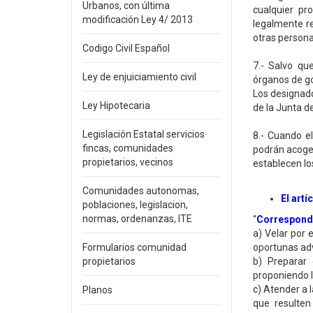
Urbanos, con última
cualquier pro
modificación Ley 4/ 2013
legalmente r
otras persona
Codigo Civil Español
7.- Salvo qu
Ley de enjuiciamiento civil
órganos de go
Los designado
Ley Hipotecaria
de la Junta d
Legislación Estatal servicios
8.- Cuando el
fincas, comunidades
podrán acoger
propietarios, vecinos
establecen lo
Comunidades autonomas,
El artí
poblaciones, legislacion,
normas, ordenanzas, ITE
“
Corresponde
a) Velar por 
Formularios comunidad
oportunas adv
propietarios
b) Preparar 
proponiendo l
c) Atender a 
Planos
que resulten