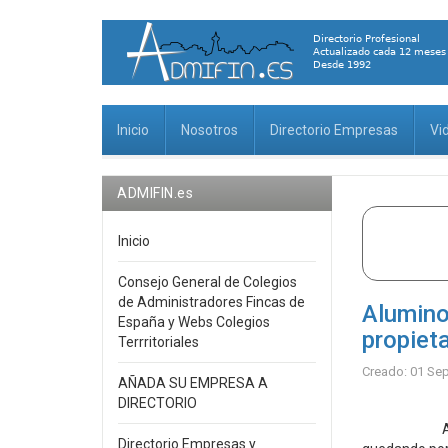
Inicio
Nosotros
Directorio Empresas
Vi
ADMIFIN.es
Inicio
Consejo General de Colegios
de Administradores Fincas de
Alumino
España y Webs Colegios
propiet
Terrritoriales
Creado: 01 Se
AÑADA SU EMPRESA A
DIRECTORIO
Al endurec
Directorio Empresas y