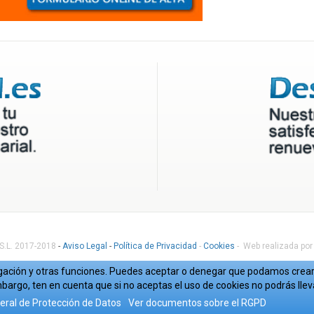
 S.L. 2017-2018
-
Aviso Legal
-
Política de Privacidad
-
Cookies
- Web realizada por
avegación y otras funciones. Puedes aceptar o denegar que podamos crear 
bargo, ten en cuenta que si no aceptas el uso de cookies no podrás lle
ral de Protección de Datos
Ver documentos sobre el RGPD