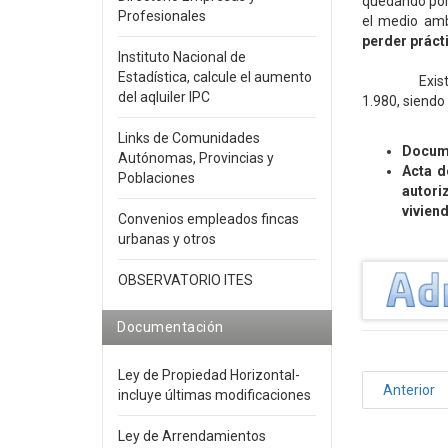
quedando poro
Profesionales
el medio ambi
perder práct
Instituto Nacional de
Estadística, calcule el aumento
Existen ayud
del aqluiler IPC
1.980, siendo
Links de Comunidades
Docume
Autónomas, Provincias y
Acta d
Poblaciones
autori
vivien
Convenios empleados fincas
urbanas y otros
OBSERVATORIO ITES
Documentación
Ley de Propiedad Horizontal-
Anterior
incluye últimas modificaciones
Ley de Arrendamientos