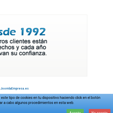
JoomlaEmpresa.es
este tipo de cookies en tu dispositivo haciendo click en el botón
var a cabo algunos procedimientos en esta web.