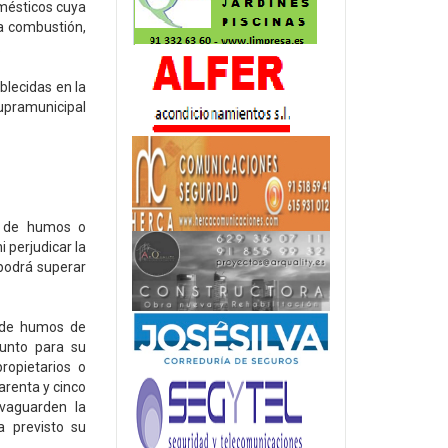
omésticos cuya
la combustión,
.
blecidas en la
pramunicipal
ón de humos o
 perjudicar la
 podrá superar
s de humos de
njunto para su
ropietarios o
arenta y cinco
vaguarden la
a previsto su