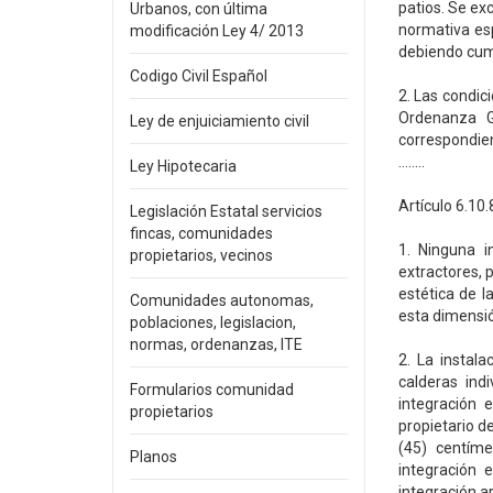
patios. Se ex
Urbanos, con última
normativa esp
modificación Ley 4/ 2013
debiendo cump
Codigo Civil Español
2. Las condic
Ordenanza G
Ley de enjuiciamiento civil
correspondie
……..
Ley Hipotecaria
Artículo 6.10
Legislación Estatal servicios
fincas, comunidades
1. Ninguna i
propietarios, vecinos
extractores, 
estética de l
Comunidades autonomas,
esta dimensió
poblaciones, legislacion,
normas, ordenanzas, ITE
2. La instal
calderas indi
Formularios comunidad
integración 
propietarios
propietario d
(45) centím
Planos
integración 
integración a