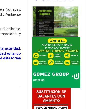
 en fachadas,
edio Ambiente
al aplicable,
omposición y
ta actividad.
idad evitando
de esta forma