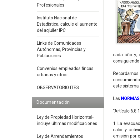
Profesionales
Instituto Nacional de
Estadística, calcule el aumento
del aqluiler IPC
Links de Comunidades
Autónomas, Provincias y
cada año y, 
Poblaciones
consiguiendo 
Convenios empleados fincas
Recordamos q
urbanas y otros
consumiendo 
este sistema
OBSERVATORIO ITES
Las
NORMAS 
Documentación
“Artículo 6.8.
Ley de Propiedad Horizontal-
incluye últimas modificaciones
1. La evacua
calor y acti
emisión por e
Ley de Arrendamientos