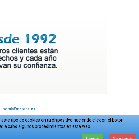
JoomlaEmpresa.es
este tipo de cookies en tu dispositivo haciendo click en el botón
var a cabo algunos procedimientos en esta web.