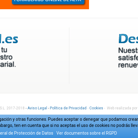
 S.L. 2017-2018
-
Aviso Legal
-
Política de Privacidad
-
Cookies
- Web realizada por
avegación y otras funciones. Puedes aceptar o denegar que podamos crear 
bargo, ten en cuenta que si no aceptas el uso de cookies no podrás lle
ral de Protección de Datos
Ver documentos sobre el RGPD