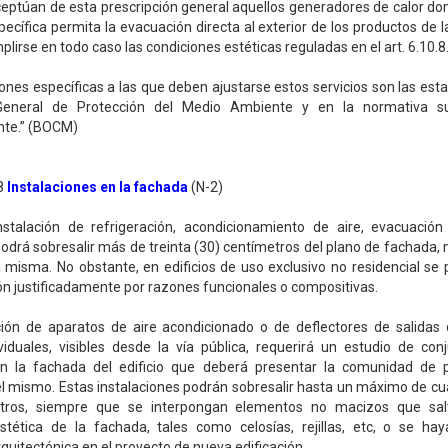
ceptúan de esta prescripción general aquellos generadores de calor d
ecífica permita la evacuación directa al exterior de los productos de 
lirse en todo caso las condiciones estéticas reguladas en el art. 6.10.8
iones específicas a las que deben ajustarse estos servicios son las esta
eneral de Protección del Medio Ambiente y en la normativa su
nte.” (BOCM)
.8
Instalaciones en la fachada
(N-2)
nstalación de refrigeración, acondicionamiento de aire, evacuaci
podrá sobresalir más de treinta (30) centímetros del plano de fachada, ni
a misma. No obstante, en edificios de uso exclusivo no residencial se
n justificadamente por razones funcionales o compositivas.
ación de aparatos de aire acondicionado o de deflectores de salida
viduales, visibles desde la vía pública, requerirá un estudio de co
en la fachada del edificio que deberá presentar la comunidad de p
el mismo. Estas instalaciones podrán sobresalir hasta un máximo de cu
etros, siempre que se interpongan elementos no macizos que sal
estética de la fachada, tales como celosías, rejillas, etc, o se hay
rquitectónica en el proyecto de nueva edificación