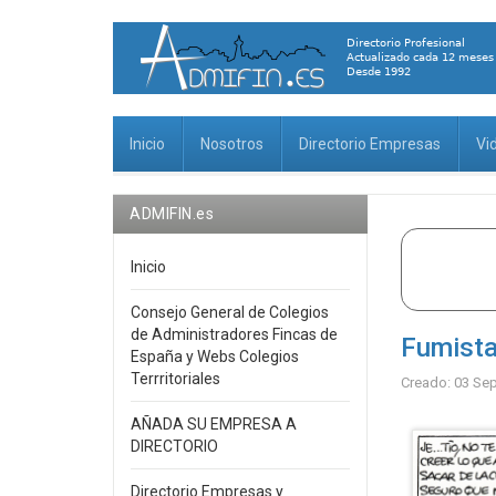
Inicio
Nosotros
Directorio Empresas
Vi
ADMIFIN.es
Inicio
Consejo General de Colegios
de Administradores Fincas de
Fumista
España y Webs Colegios
Terrritoriales
Creado: 03 Se
AÑADA SU EMPRESA A
DIRECTORIO
Directorio Empresas y