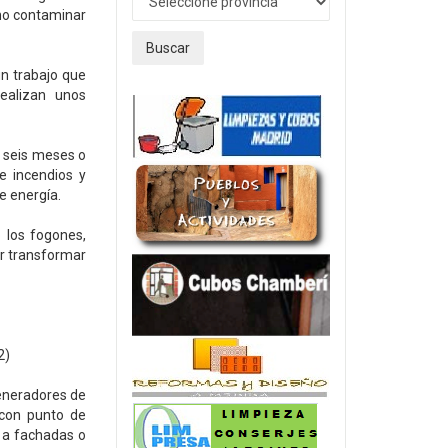
no contaminar
Buscar
un trabajo que
ealizan unos
 seis meses o
e incendios y
e energía.
 los fogones,
r transformar
2)
eneradores de
 con punto de
s a fachadas o