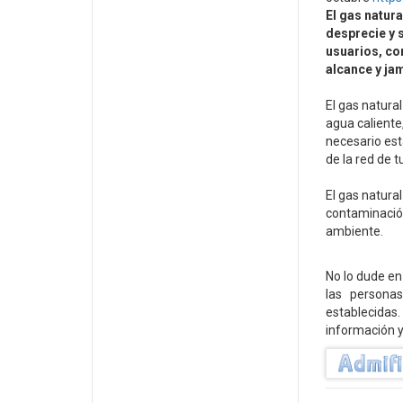
El gas natura
desprecie y 
usuarios, co
alcance y ja
El gas natura
agua caliente
necesario est
de la red de t
El gas natura
contaminación
ambiente.
No lo dude en
las persona
establecidas.
información y 