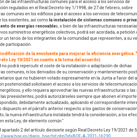
ión de las infraestructuras comunes para el acceso a los servicios de
ión regulados en el Real Decreto-ley 1/1998, de 27 de febrero, sobre
ras comunes en los edificios para el acceso a los servicios de telecomuni
 los existentes, así como
la instalación de sistemas comunes o priva
ento de energías renovable
s, o bien de las infraestructuras necesaria
vos suministros energéticos colectivos, podrá ser acordada, a petición 
or un tercio de los integrantes de la comunidad que representen, a su ve
de participación.
 modificación de la envolvente para mejorar la eficiencia energética.
reto Ley 19/2021 en cuanto a la toma del acuerdo).
no podrá repercutir el coste de la instalación o adaptación de dichas
ras comunes, ni los derivados de su conservación y mantenimiento poste
ietarios que no hubieren votado expresamente en la Junta a favor del 
on posterioridad solicitasen el acceso a los servicios de telecomunicacio
nergéticos, y ello requiera aprovechar las nuevas infraestructuras o la
 las preexistentes, podrá autorizárseles siempre que abonen el importe
spondido, debidamente actualizado, aplicando el correspondiente interé
o dispuesto en el párrafo anterior respecto a los gastos de conservación
, la nueva infraestructura instalada tendrá la consideración, a los efe
en esta Ley, de elemento común."
l apartado 2 del artículo diecisiete según Real Decreto Ley 19/2021 de 5
s://www.boe.es/diario_boe/txt.php?id=BOE-A-2021-16230