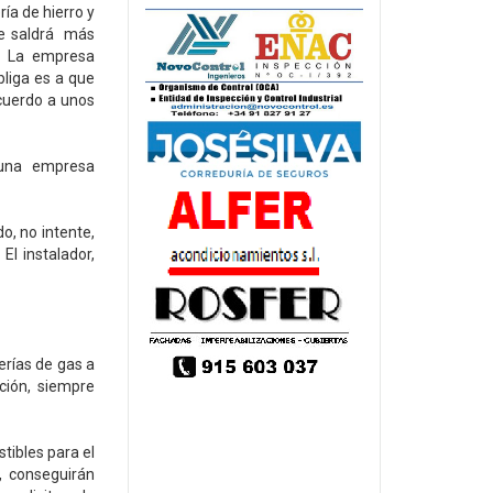
ría de hierro y
 le saldrá más
e. La empresa
bliga es a que
acuerdo a unos
 una empresa
o, no intente,
El instalador,
erías de gas a
ción, siempre
stibles para el
, conseguirán