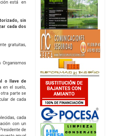
lación está en
torizado, sin
izar cada dos
te gratuitas,
os Organismos
l o llave de
 en el suelo,
 otra parte se
cular de cada
lecidas, cada
lación con un
 Presidente de
supuesto anual