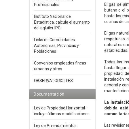
El gas se al
Profesionales
butano o el p
hasta los mi
Instituto Nacional de
cocinas de ca
Estadística, calcule el aumento
del aqluiler IPC
El gas natura
respetuoso c
Links de Comunidades
natural es en
Autónomas, Provincias y
establecidas.
Poblaciones
Todas las in
Convenios empleados fincas
hasta llegar
urbanas y otros
propiedad de
instalación 
OBSERVATORIO ITES
general y cana
mantenimiento
Documentación
La instalac
Ley de Propiedad Horizontal-
debida asid
incluye últimas modificaciones
comunitarias
Las revisione
Ley de Arrendamientos