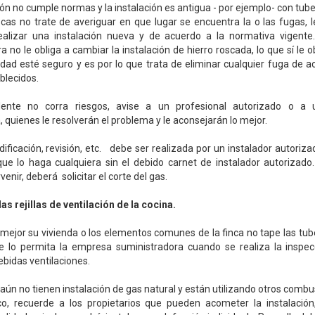
ión no cumple normas y la instalación es antigua - por ejemplo- con tube
cas no trate de averiguar en que lugar se encuentra la o las fugas,
alizar una instalación nueva y de acuerdo a la normativa vigent
a no le obliga a cambiar la instalación de hierro roscada, lo que sí le o
ad esté seguro y es por lo que trata de eliminar cualquier fuga de 
blecidos.
ente no corra riesgos, avise a un profesional autorizado o a
, quienes le resolverán el problema y le aconsejarán lo mejor.
ificación, revisión, etc. debe ser realizada por un instalador autorizad
que lo haga cualquiera sin el debido carnet de instalador autorizado. 
venir, deberá solicitar el corte del gas.
as rejillas de ventilación de la cocina.
mejor su vivienda o los elementos comunes de la finca no tape las tub
e lo permita la empresa suministradora cuando se realiza la inspec
ebidas ventilaciones.
 aún no tienen instalación de gas natural y están utilizando otros combu
o, recuerde a los propietarios que pueden acometer la instalación