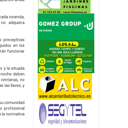
cada vivienda,
 no adquiera
s preceptivas
quidos en los
erán funcionar
s y la situada
la noche deben
s ventanas, no
s las llaves, y
n su comunidad
o profesional
a la normativa