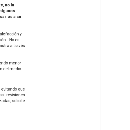
e, no la
 algunos
sarios a su
alefacción y
ción. No es
istra a través
ciendo menor
ón del medio
, evitando que
s revisiones
adas, solicite