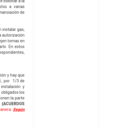
solicitar a la
stos a varias
nanciación de
 instalar gas,
a autorización
dejen tomas en
rlo. En estos
respondientes,
ción y hay que
H., por 1/3 de
instalación y
 obligados los
onen la parte
.- (ACUERDOS
manera:
Según