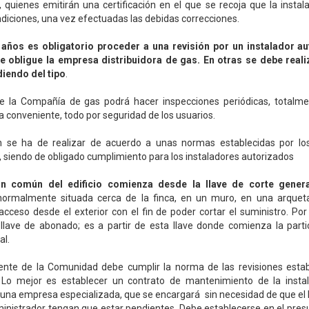
quienes emitirán una certificación en el que se recoja que la insta
diciones, una vez efectuadas las debidas correcciones.
años es obligatorio proceder a una revisión por un instalador au
e obligue la empresa distribuidora de gas. En otras se debe real
iendo del tipo
.
te la Compañía de gas podrá hacer inspecciones periódicas, totalmen
a conveniente, todo por seguridad de los usuarios.
ón se ha de realizar de acuerdo a unas normas establecidas por l
siendo de obligado cumplimiento para los instaladores autorizados
ón común del edificio comienza desde la llave de corte genera
normalmente situada cerca de la finca, en un muro, en una arqueta
cceso desde el exterior con el fin de poder cortar el suministro. Por
 llave de abonado; es a partir de esta llave donde comienza la parti
al.
nte de la Comunidad debe cumplir la norma de las revisiones estab
 Lo mejor es establecer un contrato de mantenimiento de la insta
 una empresa especializada, que se encargará sin necesidad de que el
ministrador tengan que estar pendientes. Debe establecerse en el pre