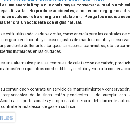
l es una energía limpia que contribuye a conservar el medio ambient
sepa utilizarla. No produce accidentes, a no ser por negligencia de
mo en cualquier otra energía o instalación. Ponga los medios nece
más tendrá un accidente con el gas natural.
l se está utilizando, cada vez más, como energía para las centrales de c
, con gran rendimiento y escasos gastos de mantenimiento y conserva
ar pendiente de llenar los tanques, almacenar suministros, etc. se sumin
uberías instaladas en las ciudades.
l es una alternativa para las centrales de calefacción de carbón, produ
 atmosférica que otros combustibles y contribuyendo a la conservaci
 su comunidad y contrate un servicio de mantenimiento y conservación
s responsables de la finca estén pendientes de cumplir con la
 Acuda a los profesionales y empresas de servicio debidamente autoriz
contrate la instalación de gas en su finca.