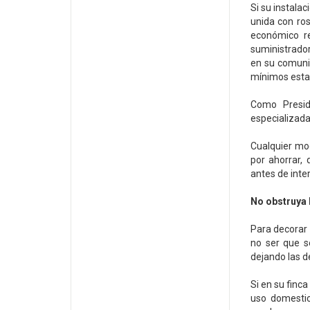
Si su instalac
unida con ros
económico re
suministrador
en su comunid
mínimos esta
Como Presid
especializada
Cualquier mod
por ahorrar, 
antes de inter
No obstruya l
Para decorar 
no ser que s
dejando las d
Si en su finca
uso domestic