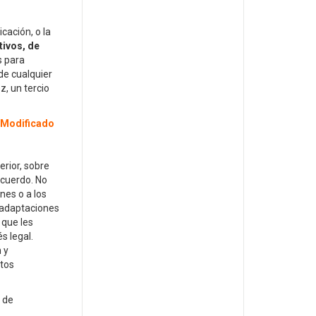
cación, o la
tivos, de
s para
de cualquier
z, un tercio
."Modificado
rior, sobre
acuerdo. No
nes o a los
s adaptaciones
 que les
s legal.
 y
ctos
 de