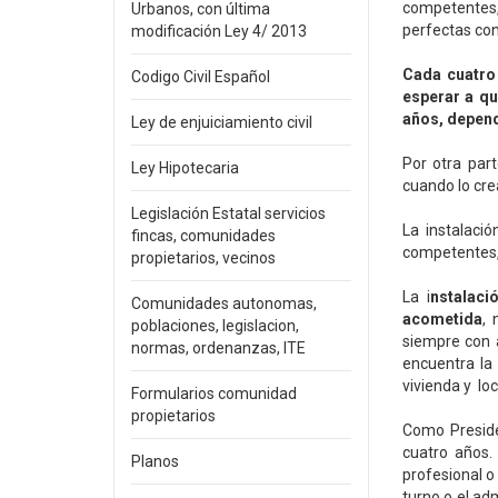
competentes, 
Urbanos, con última
perfectas con
modificación Ley 4/ 2013
Cada cuatro 
Codigo Civil Español
esperar a qu
años, depend
Ley de enjuiciamiento civil
Por otra par
Ley Hipotecaria
cuando lo cre
Legislación Estatal servicios
La instalaci
fincas, comunidades
competentes, 
propietarios, vecinos
La i
nstalaci
Comunidades autonomas,
acometida
, 
poblaciones, legislacion,
siempre con a
normas, ordenanzas, ITE
encuentra la
vivienda y loc
Formularios comunidad
propietarios
Como Preside
cuatro años.
Planos
profesional o
turno o el ad