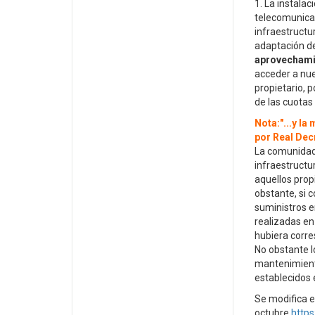
1. La instalac
telecomunicac
infraestructu
adaptación de
aprovechami
acceder a nue
propietario, p
de las cuotas 
Nota:"...y la
por Real Dec
La comunidad 
infraestructu
aquellos prop
obstante, si c
suministros e
realizadas en
hubiera corre
No obstante l
mantenimiento
establecidos 
Se modifica e
octubre
http