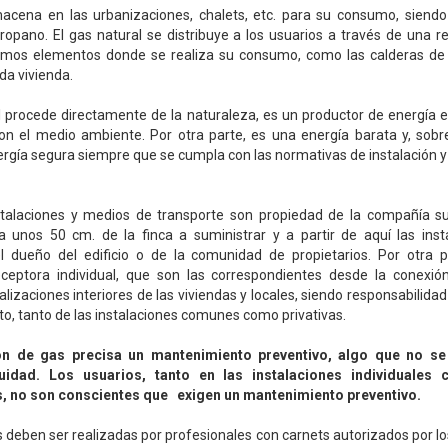
macena en las urbanizaciones, chalets, etc. para su consumo, siendo 
ropano. El gas natural se distribuye a los usuarios a través de una r
smos elementos donde se realiza su consumo, como las calderas de 
da vivienda.
l procede directamente de la naturaleza, es un productor de energía
on el medio ambiente. Por otra parte, es una energía barata y, sobre
ergía segura siempre que se cumpla con las normativas de instalación 
stalaciones y medios de transporte son propiedad de la compañía su
 a unos 50 cm. de la finca a suministrar y a partir de aquí las inst
l dueño del edificio o de la comunidad de propietarios. Por otra 
receptora individual, que son las correspondientes desde la conexión
lizaciones interiores de las viviendas y locales, siendo responsabilidad
, tanto de las instalaciones comunes como privativas.
ión de gas precisa un mantenimiento preventivo, algo que no se
uidad. Los usuarios, tanto en las instalaciones individuales
, no son conscientes que exigen un mantenimiento preventivo.
s deben ser realizadas por profesionales con carnets autorizados por 