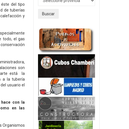
éste del tipo
ed de tuberías
Buscar
calefacción y
 especialmente
 todo, el gas
y conservación
ministradora,
alaciones son
parte está la
 a la tubería
 del usuario el
 hace con la
 como en las
los Organismos