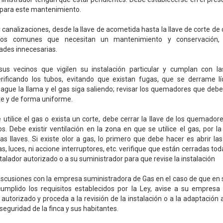
 para este mantenimiento.
y canalizaciones, desde la llave de acometida hasta la llave de corte de 
os comunes que necesitan un mantenimiento y conservación,
ades innecesarias.
us vecinos que vigilen su instalación particular y cumplan con la
verificando los tubos, evitando que existan fugas, que se derrame lí
ague la llama y el gas siga saliendo; revisar los quemadores que deb
e y de forma uniforme.
utilice el gas o exista un corte, debe cerrar la llave de los quemadore
s. Debe existir ventilación en la zona en que se utilice el gas, por 
las llaves. Si existe olor a gas, lo primero que debe hacer es abrir la
s, luces, ni accione interruptores, etc. verifique que están cerradas toda
talador autorizado o a su suministrador para que revise la instalación
iscusiones con la empresa suministradora de Gas en el caso de que e
umplido los requisitos establecidos por la Ley, avise a su empresa 
utorizado y proceda a la revisión de la instalación o a la adaptación 
 seguridad de la finca y sus habitantes.