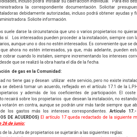
dades, incluso podrá instalar su calefacción individual. Para ello debe 
nistradora la correspondiente documentación. Solicitar presupue
taladoras debidamente autorizadas, incluso podrá obtener ayudas y fi
ministradora. Solicite información.
s suele darse la circunstancia que uno o varios propietarios no quieran
s sí. Los interesados pueden proceder a la instalación, siempre con l
tarios, aunque uno o dos no estén interesados. Es conveniente que se 
s que ahora no estén interesados, ya que, más adelante, pueden esta
 cobrar cuando lo instalen, siempre incrementando los intereses cor
esde que se realizó la obra hasta el día de la fecha.
ación de gas en la Comunidad:
ad no tiene gas y desean utilizar este servicio, pero no existe instala
 se deberá tomar un acuerdo, reflejado en el artículo 17.1 de la L.P.
opietarios y además de los coeficientes de participación. El coste 
 recairá sobre los propietarios que desean la instalación, no estando
 votarón en contra, aunque se podrán unir más tarde siempre que ab
 de los gastos más los intereses correspondientes.
Artículo 17
POS DE ACUERDOS)
El artículo 17 queda redactado de la siguiente 
 26 de junio:
 de la Junta de propietarios se sujetarán a las siguientes reglas: