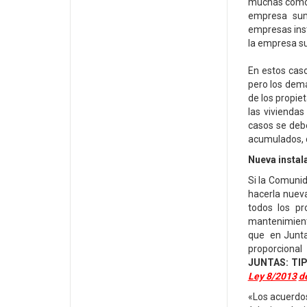
muchas comodi
empresa sumi
empresas ins
la empresa su
En estos caso
pero los demá
de los propie
las vivienda
casos se debe
acumulados, d
Nueva instal
Si la Comunid
hacerla nueva
todos los pr
mantenimiento
que en Junta
proporcional
JUNTAS: TI
Ley 8/2013
de
«Los acuerdos