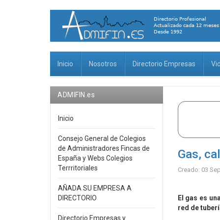
Inicio
Nosotros
Directorio Empresas
Vi
ADMIFIN.es
Inicio
Consejo General de Colegios
de Administradores Fincas de
Gas, ca
España y Webs Colegios
Terrritoriales
Creado: 03 Se
AÑADA SU EMPRESA A
DIRECTORIO
El gas es un
red de tuber
Directorio Empresas y