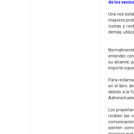
de los vecin
Una vez esta
mayores probl
cuotas y rec
demás, utiliz
.
Normalmente 
entender, con 
su alcance, p
importe superi
Para reclamar
en el libro d
debido a la f
Administrador
Los propietar
reciben las 
comunicacion
sienten como
morosos que b