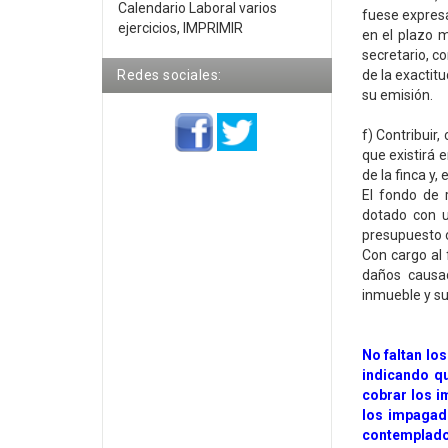
Calendario Laboral varios
fuese expresa
ejercicios, IMPRIMIR
en el plazo m
secretario, c
Redes sociales:
de la exactit
su emisión.
f) Contribuir,
que existirá 
de la finca y,
El fondo de 
dotado con u
presupuesto o
Con cargo al 
daños causa
inmueble y su
No faltan lo
indicando qu
cobrar los i
los impagad
contemplado