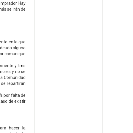
comprador. Hay
ás se irán de
ndo.
dente en la que
 adeuda alguna
rador comunique
rriente y
tres
riores y no se
 la Comunidad
 se repartirán
% por falta de
aso de existir
ara hacer la