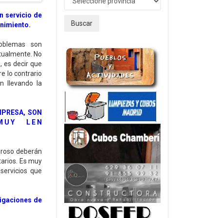
n servicio de
Buscar
enimiento.
oblemas son
tualmente. No
, es decir que
e lo contrario
n llevando la
MPRESA, SON
 M U Y L E N
oroso deberán
tarios. Es muy
servicios que
ligaciones de