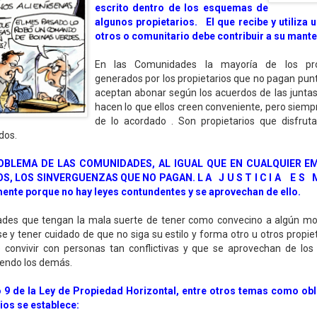
escrito dentro de los esquemas de
algunos propietarios. El que recibe y utiliza u
otros o comunitario debe contribuir a su mant
En las Comunidades la mayoría de los pr
generados por los propietarios que no pagan pun
aceptan abonar según los acuerdos de las juntas
hacen lo que ellos creen conveniente, pero siempr
de lo acordado . Son propietarios que disfruta
dos.
OBLEMA DE LAS COMUNIDADES, AL IGUAL QUE EN CUALQUIER E
, LOS SINVERGUENZAS QUE NO PAGAN. L A J U S T I C I A E S
mente porque no hay leyes contundentes y se aprovechan de ello.
des que tengan la mala suerte de tener como convecino a algún m
 y tener cuidado de que no siga su estilo y forma otro u otros propie
 convivir con personas tan conflictivas y que se aprovechan de los 
iendo los demás.
lo 9 de la Ley de Propiedad Horizontal, entre otros temas como ob
ios se establece: