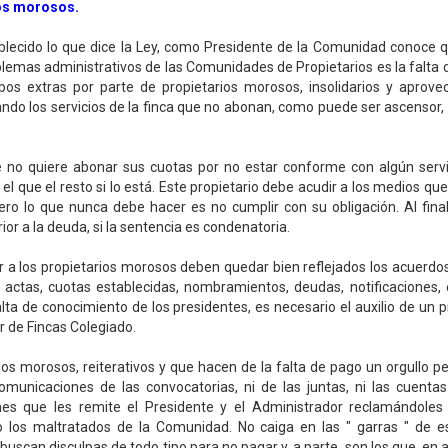
os morosos.
blecido lo que dice la Ley, como Presidente de la Comunidad conoce q
emas administrativos de las Comunidades de Propietarios es la falta 
ibos extras por parte de propietarios morosos, insolidarios y aprove
ando los servicios de la finca que no abonan, como puede ser ascensor, a
no quiere abonar sus cuotas por no estar conforme con algún servi
el que el resto si lo está. Este propietario debe acudir a los medios qu
ero lo que nunca debe hacer es no cumplir con su obligación. Al fina
or a la deuda, si la sentencia es condenatoria.
 a los propietarios morosos deben quedar bien reflejados los acuerdos
e actas, cuotas establecidas, nombramientos, deudas, notificaciones, e
alta de conocimiento de los presidentes, es necesario el auxilio de un p
 de Fincas Colegiado.
ios morosos, reiterativos y que hacen de la falta de pago un orgullo p
comunicaciones de las convocatorias, ni de las juntas, ni las cuenta
es que les remite el Presidente y el Administrador reclamándoles
 los maltratados de la Comunidad. No caiga en las " garras " de e
uscan disculpas de todo tipo para no pagar y, a parte, son los que, en 