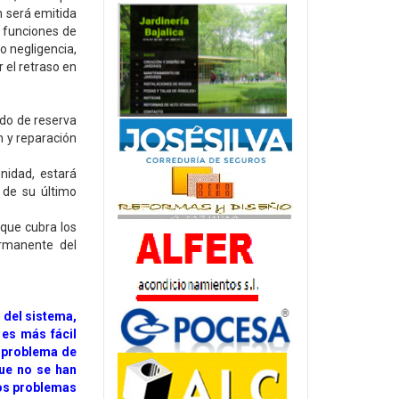
n será emitida
s funciones de
o negligencia,
 el retraso en
ondo de reserva
n y reparación
nidad, estará
 de su último
 que cubra los
rmanente del
 del sistema,
 es más fácil
l problema de
ue no se han
os problemas