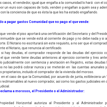
s casos, el vendedor, igual que engaña a la comunidad lo hará con el 
por un euro son capaces de todo, venden y engañan a quién sea y adem
d con la conciencia de que es ésta la que les ha estado engaña
do a pagar gastos Comunidad que no pago el que vende:
 que vende el piso aportará una certificación del Secretario y del Presi
 inmueble que se vende está al corriente de pago y no debe nada y si
orte. El Notario no escriturará sin este requisito, a no ser que el comp
nte el Notario, que renuncia al certificado.
 si hay deudas, el comprador responde de las deudas del ejercicio co
i el que vende tiene deudas anteriores al ejercicio corriente y tres ante
o judicialmente con sentencia y anotación en Registro, estas deudas
os no las podrá cobrar nunca y se meterán en las cuentas anunales y
s propietarios, incluido el comprador de la vivienda del moroso.
, en el caso de que la Comunidad, por acuerdo de junta, estbleciera un 
 reclmamables al nuevo comprador, así como los gastos judiciales en c
dicial.
reclama a morosos, el Presidente o el Administrador:
ropiedad Horizontal autoriza al Presidente y al Administrador p