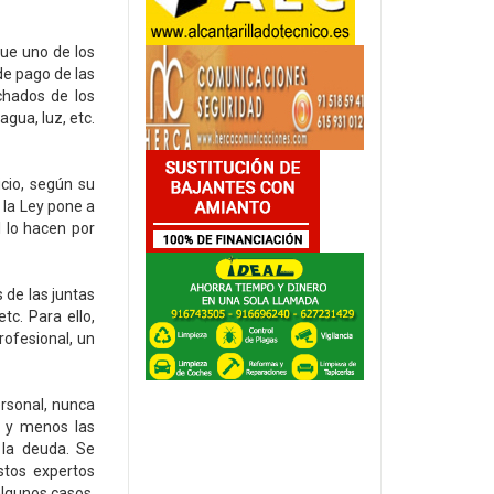
ue uno de los
de pago de las
chados de los
gua, luz, etc.
cio, según su
e la Ley pone a
l lo hacen por
 de las juntas
tc. Para ello,
rofesional, un
ersonal, nunca
s y menos las
 la deuda. Se
stos expertos
algunos casos,