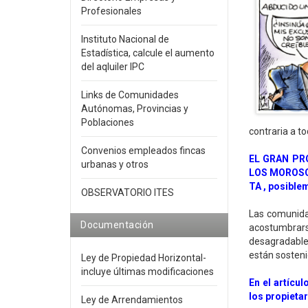
Profesionales
Instituto Nacional de
Estadística, calcule el aumento
del aqluiler IPC
Links de Comunidades
Autónomas, Provincias y
Poblaciones
contraria a to
Convenios empleados fincas
EL GRAN PR
urbanas y otros
LOS MOROSOS
TA , posible
OBSERVATORIO ITES
Las comunida
Documentación
acostumbrarse
desagradable
están sosten
Ley de Propiedad Horizontal-
incluye últimas modificaciones
En el artícu
los propietar
Ley de Arrendamientos