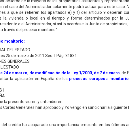
or acuerdo de la mayoría de los propietarios asistentes y representad
 en el caso del Administrador solamente podrá actuar para este caso. “A
nes a que se refieren los apartados e) y f) del articulo 9 deberán cu
de la vivienda o local en el tiempo y forma determinados por la J
Presidente o el Administrador, si así lo acordase la Junta de propietarios,
 a través del proceso monitorio.”
o monitorio:
CIAL DEL ESTADO
es 25 de marzo de 2011 Sec. I. Pág. 31831
IONES GENERALES
EL ESTADO
de 24 de marzo, de modificación de la Ley 1/2000, de 7 de enero
, de 
acilitar la aplicación en España de los
procesos europeos monitorio
 I
AÑA
ue la presente vieren y entendieren.
s Cortes Generales han aprobado y Yo vengo en sancionar la siguiente l
 del crédito ha acaparado una importancia creciente en los últimos 