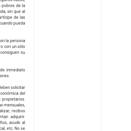
s pobres de la
a, sin que al
tícipe de las
 cuando pueda
con la persona
ro con un sólo
o consiguen su
 de inmediato
iones.
eben solicitar
 económica del
propietarios.
tas mensuales,
izar, recibos
tan adquirir.
os, acudir al
cal, etc. No se