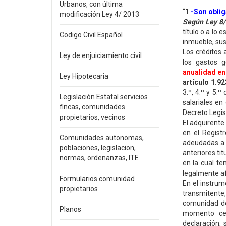
Urbanos, con última
“1.
-Son oblig
modificación Ley 4/ 2013
Según Ley 8
título o a lo
Codigo Civil Español
inmueble, sus
Los créditos 
Ley de enjuiciamiento civil
los gastos g
anualidad
e
Ley Hipotecaria
artículo 1.9
3.º, 4.º y 5.º
Legislación Estatal servicios
salariales en
fincas, comunidades
Decreto Legis
propietarios, vecinos
El adquirente 
en el Regist
Comunidades autonomas,
adeudadas a l
poblaciones, legislacion,
anteriores tit
normas, ordenanzas, ITE
en la cual te
legalmente af
Formularios comunidad
En el instrum
propietarios
transmitente
comunidad de
Planos
momento cer
declaración, 