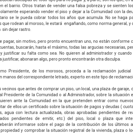
 el barrio. Otros tratan de vender una falsa pobreza y se sienten lo
olamente esperando vender el piso y dejar a la Comunidad con la deud
tario se le pueda cobrar todos los años que acumula. No se haga par
as que rodean al moroso, le estará engañando, como norma general, y
sin dejar rastro.
e pagar, sin motivo, pero pronto encuentran uno, no están conforme 
 cuentas, buscarán, hasta el máximo, todas las argucias necesarias, pe
 y justificar su falta como sea. No quieren al administrador y cuand
 justificar, abonaran algo, pero pronto encontrarán otra disculpa.
omo Presidente, de los morosos, proceda a la reclamación judicial
 manos del correspondiente letrado, experto en este tipo de reclamac
s vecinos que antes de comprar un piso, un local, una plaza de garaje, d
al Presidente de la Comunidad o al Administrador, sobre la situación
uieren ante la Comunidad en la que pretenden entrar como nuevos 
itar de ellos un certificado sobre la situación de pagos y deudas ( cuo
as, agua con lectura actualizada, obras aprobadas pendientes de real
ados pendientes de emitir, etc.) del piso, local o plaza que inten
eberán informarse sobre el pago de la contribución de los últimos añ
 propiedad y comprobar la situación registral de la vivienda, plaza o lo