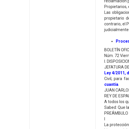
reclamación p
Propietarios,
Las obligacio
propietario 
contrario, el 
judicialmente
Proces
BOLETÍN OFI
Núm. 72 Viern
I. DISPOSIC
JEFATURA D
Ley 4/2011, 
Civil, para f
cuantía
.
JUAN CARLOS
REY DE ESP
A todos los q
Sabed: Que la
PREÁMBULO
I
La protección