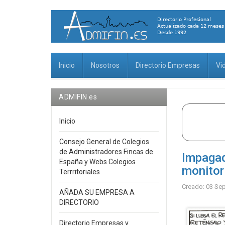
Inicio
Nosotros
Directorio Empresas
Vi
ADMIFIN.es
Inicio
Consejo General de Colegios
de Administradores Fincas de
Impagad
España y Webs Colegios
monitori
Terrritoriales
Creado: 03 Se
AÑADA SU EMPRESA A
DIRECTORIO
Directorio Empresas y