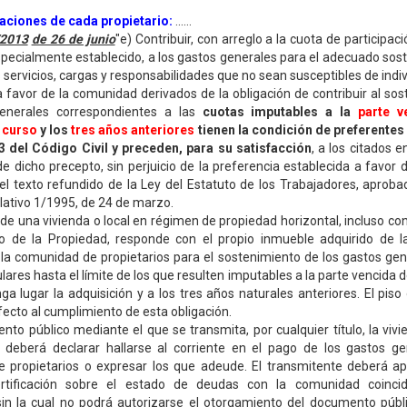
aciones de cada propietario:
......
/2013
de 26 de junio
"e) Contribuir, con arreglo a la cuota de participaci
 especialmente establecido, a los gastos generales para el adecuado sos
 servicios, cargas y responsabilidades que no sean susceptibles de indiv
a favor de la comunidad derivados de la obligación de contribuir al so
enerales correspondientes a las
cuotas imputables a la
parte v
n
curso
y los
tres años anteriores
tienen la condición de preferentes
23 del Código Civil y preceden, para su satisfacción
, a los citados 
 de dicho precepto, sin perjuicio de la preferencia establecida a favor 
 el texto refundido de la Ley del Estatuto de los Trabajadores, aproba
lativo 1/1995, de 24 de marzo.
de una vivienda o local en régimen de propiedad horizontal, incluso con 
ro de la Propiedad, responde con el propio inmueble adquirido de l
a comunidad de propietarios para el sostenimiento de los gastos gen
ulares hasta el límite de los que resulten imputables a la parte vencida 
nga lugar la adquisición y a los tres años naturales anteriores. El piso 
ecto al cumplimiento de esta obligación.
ento público mediante el que se transmita, por cualquier título, la vivie
, deberá declarar hallarse al corriente en el pago de los gastos ge
 propietarios o expresar los que adeude. El transmitente deberá ap
tificación sobre el estado de deudas con la comunidad coinci
sin la cual no podrá autorizarse el otorgamiento del documento públ