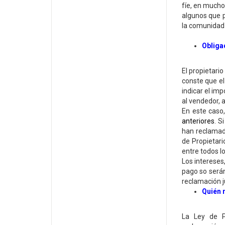
fíe, en mucho
algunos que 
la comunida
Obliga
El propietario
conste que el
indicar el imp
al vendedor, a
En este caso,
anteriores
. S
han reclamad
de Propietari
entre todos lo
Los intereses
pago so serán
reclamación ju
Quién 
La Ley de P