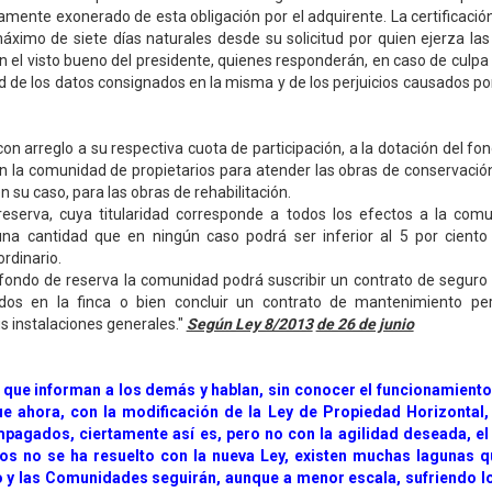
mente exonerado de esta obligación por el adquirente. La certificació
áximo de siete días naturales desde su solicitud por quien ejerza la
on el visto bueno del presidente, quienes responderán, en caso de culpa 
ud de los datos consignados en la misma y de los perjuicios causados por
 con arreglo a su respectiva cuota de participación, a la dotación del f
en la comunidad de propietarios para atender las obras de conservació
 en su caso, para las obras de rehabilitación.
reserva, cuya titularidad corresponde a todos los efectos a la comu
na cantidad que en ningún caso podrá ser inferior al 5 por ciento
rdinario.
fondo de reserva la comunidad podrá suscribir un contrato de seguro
dos en la finca o bien concluir un contrato de mantenimiento pe
s instalaciones generales."
Según Ley 8/2013
de 26 de junio
s que informan a los demás y hablan, sin conocer el funcionamiento
e ahora, con la modificación de la Ley de Propiedad Horizontal,
mpagados, ciertamente así es, pero no con la agilidad deseada, e
os no se ha resuelto con la nueva Ley, existen muchas lagunas q
 y las Comunidades seguirán, aunque a menor escala, sufriendo l