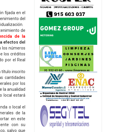
ón fijada en el
tenimiento del
idualización.
stenimiento de
encida de la
 a efectos del
en los números
de los créditos
do por el Real
título inscrito
as cantidades
erales por los
de la anualidad
o local estará
nda o local el
nerales de la
ortar en este
dente con su
ico, salvo que