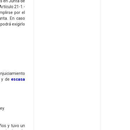
os en Junta de
rtículo 21-1.-
mplirse por el
unta. En caso
 podrá exigirlo
Enjuiciamiento
y de
escasa
ey.
años y tuvo un