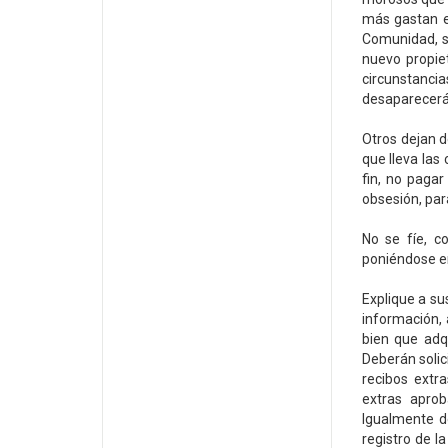
más gastan en
Comunidad, s
nuevo propie
circunstanci
desaparecerá 
Otros dejan d
que lleva las
fin, no pagar
obsesión, para
No se fíe, c
poniéndose en
Explique a su
información, 
bien que adq
Deberán solic
recibos extr
extras aprob
Igualmente d
registro de la