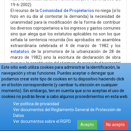
19-6-2002).
El recurso de la
Comunidad de Propietarios
no niega (sí lo
hizo en su día al contestar la demanda) la necesidad de
unanimidad para la modificación de la forma de contribuir
los diversos copropietarios a los ingresos y gastos comunes
sino que alega que los estatutos aplicables no son los que
señala la sentencia recurrida (los aprobados en asamblea
extraordinaria celebrada el 4 de marzo de 1982 y los
estatutos
de la promotora de la urbanización de 28 de
marzo de 1982) sino la escritura de declaración de obra
nueva y la constitución del régimen de propiedad horizontal
Este sitio web utiliza cookies para administrar la identificación, la
de fecha 25 de mayo de 1981 que no han sido modificados
navegación y otras funciones. Puedes aceptar o denegar que
en debida forma y que en las asambleas celebradas en
podamos crear este tipo de cookies en tu dispositivo haciendo click
1982 no se adoptó válidamente un acuerdo que impusiera
en el botón correspondiente (y cambiar tu elección en cualquier
la igualdad en la contribución de los comuneros a los gastos
momento). Sin embargo, ten en cuenta que si no aceptas el uso de
por lo que no existe ninguna norma estatutaria que
cookies no podrás llevar a cabo algunos procedimientos en esta web.
imponga el sistema igualitario como forma de contribución
Ver política de privacidad
a los
gastos comunes
.
Ver documentos del Reglamento General de Protección de
Tal cuestión rebasa el objeto del proceso fijado en la
Datos
demanda por cuanto la parte demandada no ha formulado
Ver documentos sobre el RGPD
reconvención a fin de determinar cuál sea el sistema que
Acepto
No acepto
debe regir para la contribución de los comuneros en los