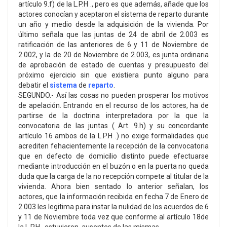
artículo 9.f) de la L.P.H ., pero es que además, añade que los
actores conocían y aceptaron el sistema de reparto durante
un año y medio desde la adquisición de la vivienda. Por
último señala que las juntas de 24 de abril de 2.003 es
ratificación de las anteriores de 6 y 11 de Noviembre de
2.002, y la de 20 de Noviembre de 2.003, es junta ordinaria
de aprobación de estado de cuentas y presupuesto del
próximo ejercicio sin que existiera punto alguno para
debatir el
sistema
de
reparto
.
SEGUNDO.- Así las cosas no pueden prosperar los motivos
de apelación. Entrando en el recurso de los actores, ha de
partirse de la doctrina interpretadora por la que la
convocatoria de las juntas ( Art. 9.h) y su concordante
artículo 16 ambos de la L.P.H .) no exige formalidades que
acrediten fehacientemente la recepción de la convocatoria
que en defecto de domicilio distinto puede efectuarse
mediante introducción en el buzón o en la puerta no queda
duda que la carga de la no recepción compete al titular de la
vivienda. Ahora bien sentado lo anterior señalan, los
actores, que la información recibida en fecha 7 de Enero de
2.003 les legitima para instar la nulidad de los acuerdos de 6
y 11 de Noviembre toda vez que conforme al artículo 18de