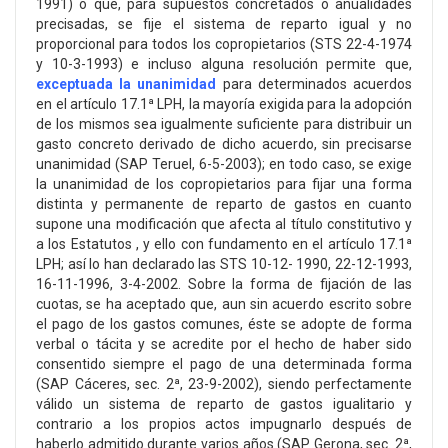
1991) o que, para supuestos concretados o anualidades
precisadas, se fije el sistema de reparto igual y no
proporcional para todos los copropietarios (STS 22-4-1974
y 10-3-1993) e incluso alguna resolución permite que,
exceptuada la unanimidad
para determinados acuerdos
en el artículo 17.1ª LPH, la mayoría exigida para la adopción
de los mismos sea igualmente suficiente para distribuir un
gasto concreto derivado de dicho acuerdo, sin precisarse
unanimidad (SAP Teruel, 6-5-2003); en todo caso, se exige
la unanimidad de los copropietarios para fijar una forma
distinta y permanente de reparto de gastos en cuanto
supone una modificación que afecta al título constitutivo y
a los Estatutos , y ello con fundamento en el artículo 17.1ª
LPH; así lo han declarado las STS 10-12- 1990, 22-12-1993,
16-11-1996, 3-4-2002. Sobre la forma de fijación de las
cuotas, se ha aceptado que, aun sin acuerdo escrito sobre
el pago de los gastos comunes, éste se adopte de forma
verbal o tácita y se acredite por el hecho de haber sido
consentido siempre el pago de una determinada forma
(SAP Cáceres, sec. 2ª, 23-9-2002), siendo perfectamente
válido un sistema de reparto de gastos igualitario y
contrario a los propios actos impugnarlo después de
haberlo admitido durante varios años (SAP Gerona, sec. 2ª,