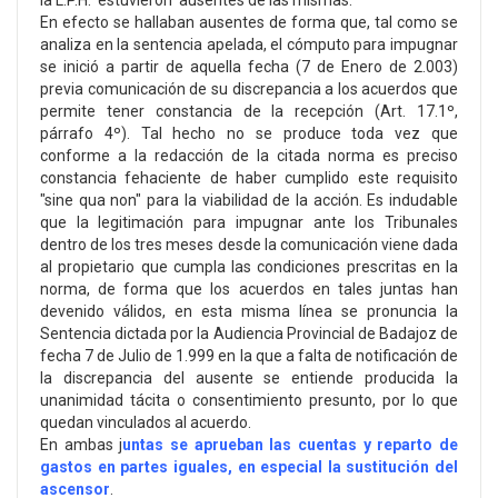
la L.P.H. estuvieron ausentes de las mismas.
En efecto se hallaban ausentes de forma que, tal como se
analiza en la sentencia apelada, el cómputo para impugnar
se inició a partir de aquella fecha (7 de Enero de 2.003)
previa comunicación de su discrepancia a los acuerdos que
permite tener constancia de la recepción (Art. 17.1º,
párrafo 4º). Tal hecho no se produce toda vez que
conforme a la redacción de la citada norma es preciso
constancia fehaciente de haber cumplido este requisito
"sine qua non" para la viabilidad de la acción. Es indudable
que la legitimación para impugnar ante los Tribunales
dentro de los tres meses desde la comunicación viene dada
al propietario que cumpla las condiciones prescritas en la
norma, de forma que los acuerdos en tales juntas han
devenido válidos, en esta misma línea se pronuncia la
Sentencia dictada por la Audiencia Provincial de Badajoz de
fecha 7 de Julio de 1.999 en la que a falta de notificación de
la discrepancia del ausente se entiende producida la
unanimidad tácita o consentimiento presunto, por lo que
quedan vinculados al acuerdo.
En ambas j
untas se aprueban las cuentas y reparto de
gastos en partes iguales, en especial la sustitución del
ascensor
.