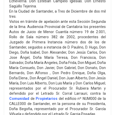
Echeverría. Don Esteban Campelo Iglesias. Don Ernesto
Sagüillo Tejerina.
En la Ciudad de Santander, a Tres de Diciembre de dos mil
tres.
Vistos en trámite de apelación ante esta Sección Segunda
de la Ilma. Audiencia Provincial de Cantabria los presentes
Autos de Juicio de Menor Cuantía número 19 de 2.001,
Rollo de Sala número 382 de 2002, procedentes del
Juzgado de Primera Instancia número dos de los de
Santander, seguidos a instancia de D. Paulino, D. Hugo, Don
Diego, Doña Isabel, Don Alexander, Don Jesús Carlos, Don
Jose Ángel, Doña María Teresa, Don Francisca, Don
Salvador, Doña María Angeles, Doña Frida, Don Miguel, Doña
María Consuelo, Don Javier, Don Gabriel, Don Donato, Don
Bernardo, Don Alfonso , Don Pedro Enrique, Doña Olga,
Doña Elena , Don Ángel Daniel, Don Juan Alberto, Don Jesús
María, Don Luis Alberto, Don Luis María y Don Carlos Miguel;
representados por el Procurador Sr. Rubiera Martin y
defendido por el Letrado Sr. Corral Larrauri; contra la
Comunidad
de
Propietarios
del edificio nº NUM000 de la
CALLE000 de Santander, en la persona de su Presidenta,
Doña Begoña, representado por el Procurador Sr. García
Viñuela y defendido por el Letrado Sr. Garcia Posadas.