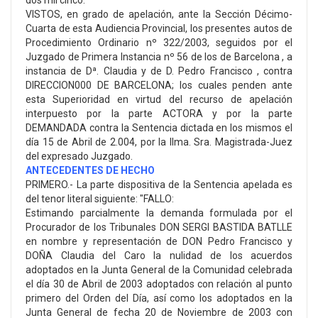
dos mil cinco.
VISTOS, en grado de apelación, ante la Sección Décimo-
Cuarta de esta Audiencia Provincial, los presentes autos de
Procedimiento Ordinario nº 322/2003, seguidos por el
Juzgado de Primera Instancia nº 56 de los de Barcelona , a
instancia de Dª. Claudia y de D. Pedro Francisco , contra
DIRECCION000 DE BARCELONA; los cuales penden ante
esta Superioridad en virtud del recurso de apelación
interpuesto por la parte ACTORA y por la parte
DEMANDADA contra la Sentencia dictada en los mismos el
día 15 de Abril de 2.004, por la Ilma. Sra. Magistrada-Juez
del expresado Juzgado.
ANTECEDENTES DE HECHO
PRIMERO.- La parte dispositiva de la Sentencia apelada es
del tenor literal siguiente: "FALLO:
Estimando parcialmente la demanda formulada por el
Procurador de los Tribunales DON SERGI BASTIDA BATLLE
en nombre y representación de DON Pedro Francisco y
DOÑA Claudia del Caro la nulidad de los acuerdos
adoptados en la Junta General de la Comunidad celebrada
el día 30 de Abril de 2003 adoptados con relación al punto
primero del Orden del Día, así como los adoptados en la
Junta General de fecha 20 de Noviembre de 2003 con