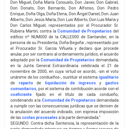
Don Miguel, Doña María Consuelo, Don Javier, Don Gabriel,
Don Donato, Don Bernardo, Don Alfonso, Don Pedro
Enrique, Doña Olga, Doña Elena, Don Ángel Daniel, Don Juan
Alberto, Don Jesús María, Don Luis Alberto, Don Luis María y
Don Carlos Miguel; representados por el Procurador Sr.
Rubiera Martin; contra la
Comunidad de Propietarios
del
edificio nº NUM000 de la CALLE000 de Santander, en la
persona de su Presidenta, Doña Begoña , representado por
el Procurador Sr. Garcia Viñuela y declaro que procede
anular, por ser contrario al ordenamiento jurídico, el acuerdo
adoptado por la
Comunidad de Propietarios
demandada,
en la Junta General Extraordinaria celebrada el 21 de
noviembre de 2000, en cuya virtud se acordó, -sin el voto
unánime de los condueños-, sustituir el sistema
igualitario
de
reparto
de
liquidación de ingresos
y
gastos
comunitarios
, por el sistema de contribución acorde con el
coeficiente
fijado en el título de cada condueño,
condenando a la
Comunidad de Propietarios
demandada
a cumplir con las consecuencias jurídicas que se deriven de
la anulación del acuerdo indicado, con expresa imposición
de las
costas procesales
a la parte demandada."
SEGUNDO: Contra dicha Sentencia, la representación de la