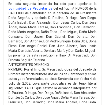
En esta segunda instancia ha sido parte apelante la
comunidad de Propietarios
del edificio nº NUM000 de la
CALLE000 de Santander, en la persona de su Presidenta
Doña Begoña; y apelada D. Paulino, D. Hugo, Don Diego,
Doña Isabel , Don Alexander, Don Jesús Carlos, Don Jose
Ángel, Doña María Teresa, Don Francisca , Don Salvador ,
Doña María Angeles, Doña Frida , Don Miguel, Doña María
Consuelo, Don Javier, Don Gabriel, Don Donato, Don
Bernardo, Don Alfonso, Don Pedro Enrique, Doña Olga, Doña
Elena, Don Ángel Daniel, Don Juan Alberto, Don Jesús
María, Don Luis Alberto, Don Luis María y Don Carlos Miguel:
Es ponente de esta resolución el Ilmo. Sr. Magistrado Don
Ernesto Sagüillo Tejerina.
ANTECEDENTES DE HECHO
PRIMERO: Por el Ilmo. Sr. Magistrado-Juez del Juzgado de
Primera Instancia número dos de los de Santander, y en los
autos ya referenciados, se dictó Sentencia con fecha 4 de
Julio de 2.002, cuya parte dispositiva es del tenor literal
siguiente: "FALLO: que estimo la demanda interpuesta por
D. Paulino, D. Hugo, Don Diego, Doña Isabel, Don Alexander,
Don Jesús Carlos, Don Jose Ángel, Doña María Teresa, Don
Francisca, Don Salvador, Doña María Angeles, Doña Frida,