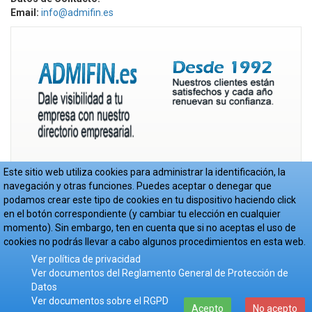
Email:
info@admifin.es
Este sitio web utiliza cookies para administrar la identificación, la
navegación y otras funciones. Puedes aceptar o denegar que
podamos crear este tipo de cookies en tu dispositivo haciendo click
en el botón correspondiente (y cambiar tu elección en cualquier
momento). Sin embargo, ten en cuenta que si no aceptas el uso de
© Copyright Admifin S.L. 2017-2018
-
Aviso Legal
-
Política de Privacidad
-
Cookies
- Web realizada por
JoomlaEmpresa.es
cookies no podrás llevar a cabo algunos procedimientos en esta web.
Ver política de privacidad
Ver documentos del Reglamento General de Protección de
Datos
Ver documentos sobre el RGPD
Acepto
No acepto