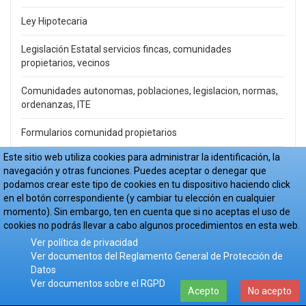
Ley Hipotecaria
Legislación Estatal servicios fincas, comunidades
propietarios, vecinos
Comunidades autonomas, poblaciones, legislacion, normas,
ordenanzas, ITE
Formularios comunidad propietarios
Este sitio web utiliza cookies para administrar la identificación, la
Planos
navegación y otras funciones. Puedes aceptar o denegar que
podamos crear este tipo de cookies en tu dispositivo haciendo click
Calendario Laboral varios ejercicios, IMPRIMIR
en el botón correspondiente (y cambiar tu elección en cualquier
momento). Sin embargo, ten en cuenta que si no aceptas el uso de
Redes sociales:
cookies no podrás llevar a cabo algunos procedimientos en esta web.
Ver política de privacidad
Ver documentos del Reglamento General de Protección de
Datos
Ver documentos sobre el RGPD
Acepto
No acepto
Buscar por palabras